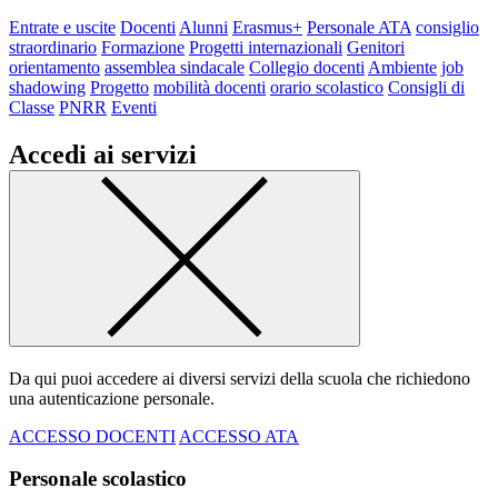
Entrate e uscite
Docenti
Alunni
Erasmus+
Personale ATA
consiglio
straordinario
Formazione
Progetti internazionali
Genitori
orientamento
assemblea sindacale
Collegio docenti
Ambiente
job
shadowing
Progetto
mobilità docenti
orario scolastico
Consigli di
Classe
PNRR
Eventi
Accedi ai servizi
Da qui puoi accedere ai diversi servizi della scuola che richiedono
una autenticazione personale.
ACCESSO DOCENTI
ACCESSO ATA
Personale scolastico