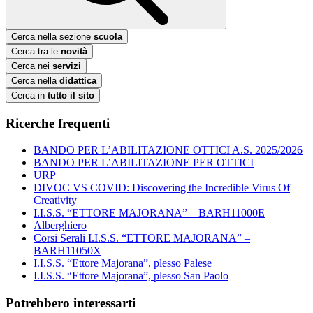
Cerca nella sezione
scuola
Cerca tra le
novità
Cerca nei
servizi
Cerca nella
didattica
Cerca in
tutto il sito
Ricerche frequenti
BANDO PER L’ABILITAZIONE OTTICI A.S. 2025/2026
BANDO PER L’ABILITAZIONE PER OTTICI
URP
DIVOC VS COVID: Discovering the Incredible Virus Of
Creativity
I.I.S.S. “ETTORE MAJORANA” – BARH11000E
Alberghiero
Corsi Serali I.I.S.S. “ETTORE MAJORANA” –
BARH11050X
I.I.S.S. “Ettore Majorana”, plesso Palese
I.I.S.S. “Ettore Majorana”, plesso San Paolo
Potrebbero interessarti