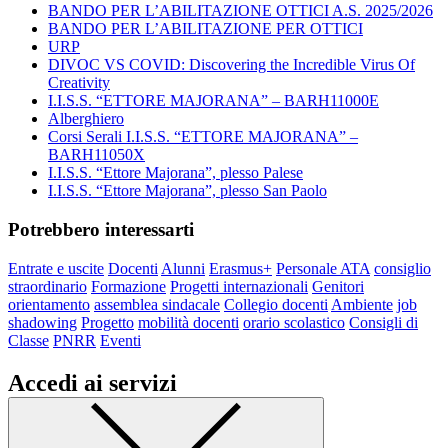
BANDO PER L’ABILITAZIONE OTTICI A.S. 2025/2026
BANDO PER L’ABILITAZIONE PER OTTICI
URP
DIVOC VS COVID: Discovering the Incredible Virus Of
Creativity
I.I.S.S. “ETTORE MAJORANA” – BARH11000E
Alberghiero
Corsi Serali I.I.S.S. “ETTORE MAJORANA” –
BARH11050X
I.I.S.S. “Ettore Majorana”, plesso Palese
I.I.S.S. “Ettore Majorana”, plesso San Paolo
Potrebbero interessarti
Entrate e uscite
Docenti
Alunni
Erasmus+
Personale ATA
consiglio
straordinario
Formazione
Progetti internazionali
Genitori
orientamento
assemblea sindacale
Collegio docenti
Ambiente
job
shadowing
Progetto
mobilità docenti
orario scolastico
Consigli di
Classe
PNRR
Eventi
Accedi ai servizi