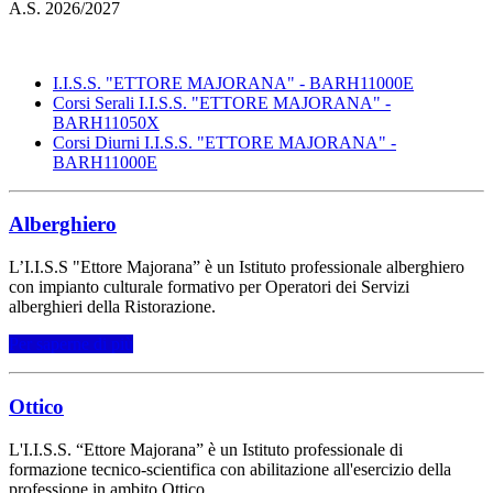
A.S. 2026/2027
I.I.S.S. "ETTORE MAJORANA" - BARH11000E
Corsi Serali I.I.S.S. "ETTORE MAJORANA" -
BARH11050X
Corsi Diurni I.I.S.S. "ETTORE MAJORANA" -
BARH11000E
Alberghiero
L’I.I.S.S "Ettore Majorana” è un Istituto professionale alberghiero
con impianto culturale formativo per Operatori dei Servizi
alberghieri della Ristorazione.
Per saperne di più
Ottico
L'I.I.S.S. “Ettore Majorana” è un Istituto professionale di
formazione tecnico-scientifica con abilitazione all'esercizio della
professione in ambito Ottico.