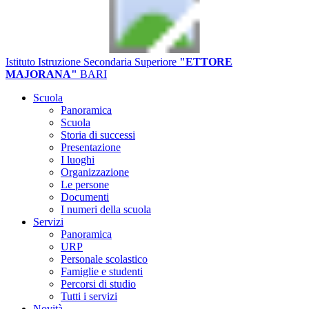
Istituto Istruzione Secondaria Superiore
"ETTORE
MAJORANA"
BARI
Scuola
Panoramica
Scuola
Storia di successi
Presentazione
I luoghi
Organizzazione
Le persone
Documenti
I numeri della scuola
Servizi
Panoramica
URP
Personale scolastico
Famiglie e studenti
Percorsi di studio
Tutti i servizi
Novità