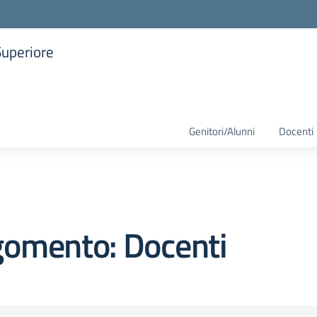
Superiore
la scuola
Genitori/Alunni
Docenti
gomento: Docenti