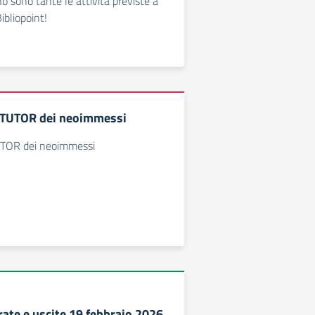
 sono tante le attività previste a
ibliopoint!
r TUTOR dei neoimmessi
UTOR dei neoimmessi
rate e uscite 19 febbraio 2026