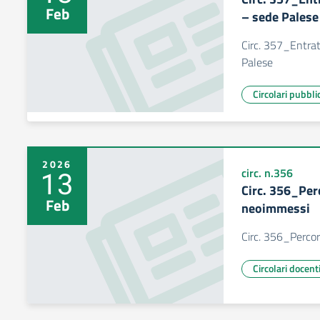
Feb
– sede Palese
Circ. 357_Entrat
Palese
Circolari pubbli
2026
13
circ. n.356
Circ. 356_Per
Feb
neoimmessi
Circ. 356_Perco
Circolari docen