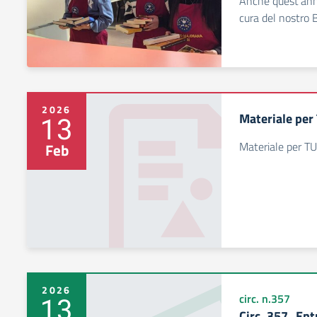
Anche quest'anno
cura del nostro B
2026
Materiale pe
13
Materiale per T
Feb
2026
13
circ. n.357
Circ. 357_Ent