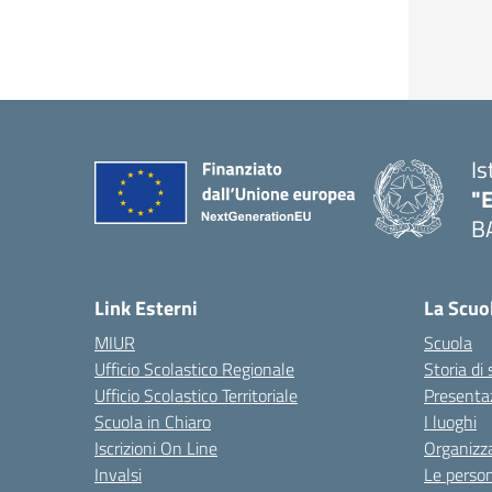
Is
"
B
— 
Link Esterni
La Scuo
MIUR
Scuola
Ufficio Scolastico Regionale
Storia di
Ufficio Scolastico Territoriale
Presenta
Scuola in Chiaro
I luoghi
Iscrizioni On Line
Organizz
Invalsi
Le perso