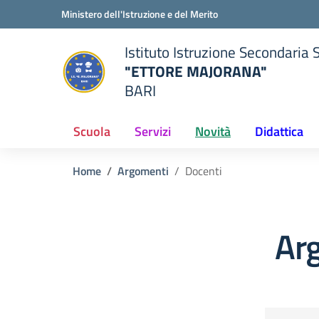
Vai ai contenuti
Vai al menu di navigazione
Vai al footer
Ministero dell'Istruzione e del Merito
Istituto Istruzione Secondaria 
"ETTORE MAJORANA"
BARI
della scuola
— Visita la pagina iniziale del
Scuola
Servizi
Novità
Didattica
Home
Argomenti
Docenti
Ar