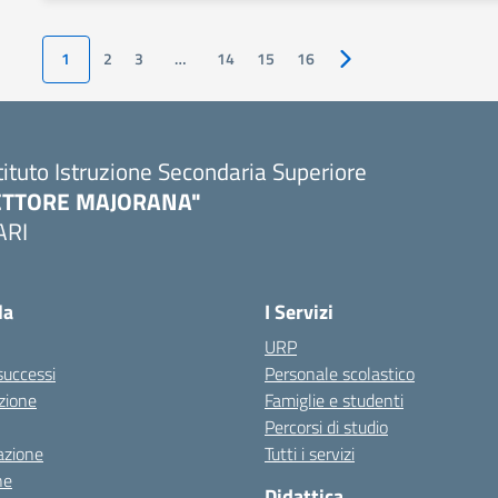
1
2
3
…
14
15
16
Pagina successiva
tituto Istruzione Secondaria Superiore
ETTORE MAJORANA"
ARI
Visita la pagina iniziale della scuola
la
I Servizi
URP
 successi
Personale scolastico
zione
Famiglie e studenti
Percorsi di studio
azione
Tutti i servizi
ne
Didattica