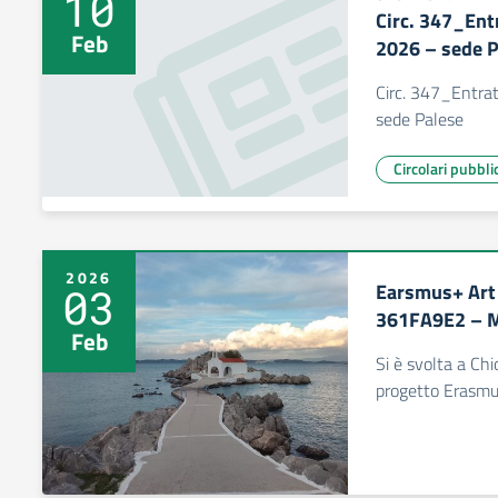
10
Circ. 347_Entr
Feb
2026 – sede P
Circ. 347_Entrat
sede Palese
Circolari pubbli
2026
Earsmus+ Art
03
361FA9E2 – Mo
Feb
Si è svolta a Chi
progetto Erasmu