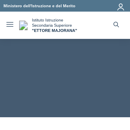
Vai ai contenuti
Vai al menu di navigazione
Vai al footer
Ministero dell'Istruzione e del Merito
Istituto Istruzione
Secondaria Superiore
"ETTORE MAJORANA"
— Visita la pagina iniziale della scuola