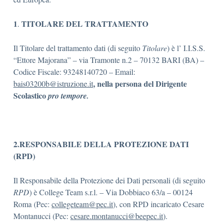
1
TITOLARE DEL TRATTAMENTO
.
Il Titolare del trattamento dati (di seguito
Titolare
) è l’ I.I.S.S.
“Ettore Majorana” – via Tramonte n.2 – 70132 BARI (BA) –
Codice Fiscale: 93248140720 – Email:
, nella persona del Dirigente
bais03200b@istruzione.it
Scolastico
pro tempore.
2.RESPONSABILE DELLA PROTEZIONE DATI
(RPD)
Il Responsabile della Protezione dei Dati personali (di seguito
RPD
) è College Team s.r.l. – Via Dobbiaco 63/a – 00124
Roma (Pec:
collegeteam@pec.it
), con RPD incaricato Cesare
Montanucci (Pec:
cesare.montanucci@beepec.it
).