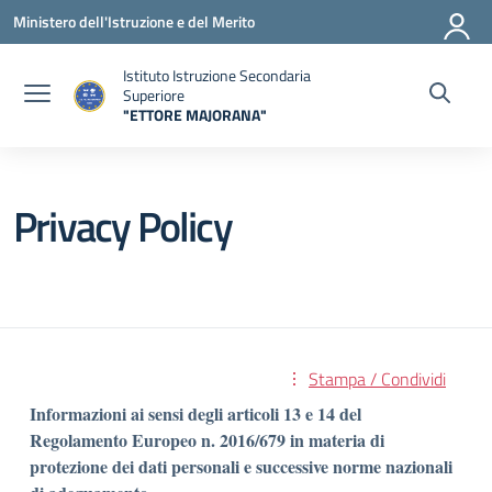
Vai ai contenuti
Vai al menu di navigazione
Vai al footer
Ministero dell'Istruzione e del Merito
Istituto Istruzione Secondaria
Superiore
"ETTORE MAJORANA"
— Visita la pagina iniziale della scuola
Privacy Policy
Stampa / Condividi
Informazioni ai sensi degli articoli 13 e 14 del
Regolamento Europeo n. 2016/679 in materia di
protezione dei dati personali e successive norme nazionali