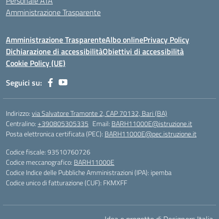
Personale ATA
Amministrazione Trasparente
Amministrazione Trasparente
Albo online
Privacy Policy
Dichiarazione di accessibilità
Obiettivi di accessibilità
Cookie Policy (UE)
Seguici su:
Indirizzo:
via Salvatore Tramonte 2, CAP 70132, Bari (BA)
Centralino:
+390805305335
Email:
BARH11000E@istruzione.it
Posta elettronica certificata (PEC):
BARH11000E@pec.istruzione.it
Codice fiscale: 93510760726
Codice meccanografico:
BARH11000E
Codice Indice delle Pubbliche Amministrazioni (IPA): ipemba
Codice unico di fatturazione (CUF): FKMXFF