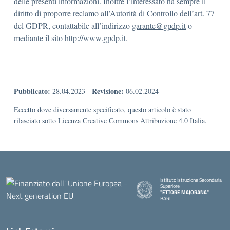
delle presenti informazioni. Inoltre l’interessato ha sempre il
diritto di proporre reclamo all’Autorità di Controllo dell’art. 77
del GDPR, contattabile all’indirizzo
garante@gpdp.it
o
mediante il sito
http://www.gpdp.it
.
Pubblicato:
Revisione:
28.04.2023
-
06.02.2024
Eccetto dove diversamente specificato, questo articolo è stato
rilasciato sotto Licenza Creative Commons Attribuzione 4.0 Italia.
Istituto Istruzione Secondaria
Superiore
"ETTORE MAJORANA"
BARI
— Visita la pagina iniziale della s