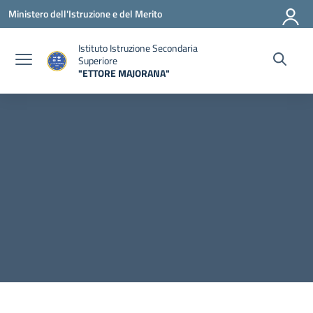
Vai ai contenuti
Vai al menu di navigazione
Vai al footer
Ministero dell'Istruzione e del Merito
Istituto Istruzione Secondaria
Superiore
"ETTORE MAJORANA"
— Visita la pagina iniziale della scuola