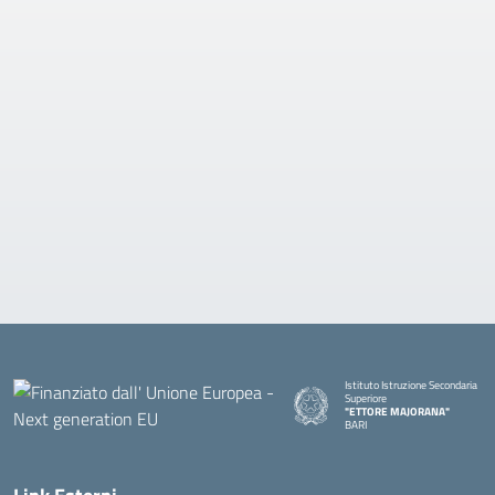
Istituto Istruzione Secondaria
Superiore
"ETTORE MAJORANA"
BARI
— Visita la pagina iniziale della s