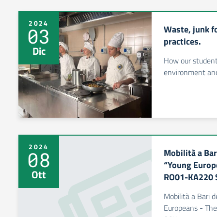
2024
Waste, junk f
03
practices.
Dic
How our students
environment and
2024
Mobilità a Ba
08
“Young Europ
Ott
RO01-KA220 
Mobilità a Bari 
Europeans - Th