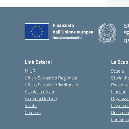
Is
"
B
— 
Link Esterni
La Scuo
MIUR
Scuola
Ufficio Scolastico Regionale
Storia di
Ufficio Scolastico Territoriale
Presenta
Scuola in Chiaro
I luoghi
Iscrizioni On Line
Organizz
Invalsi
Le perso
Comune
Documen
I numeri 