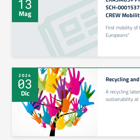
13
SCH-0001537
Mag
CREW Mobility
First mobility o
Europeans"
2024
Recycling and
03
A recycling labor
Dic
sustainability a