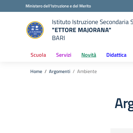
Vai ai contenuti
Vai al menu di navigazione
Vai al footer
Ministero dell'Istruzione e del Merito
Istituto Istruzione Secondaria 
"ETTORE MAJORANA"
BARI
della scuola
— Visita la pagina iniziale del
Scuola
Servizi
Novità
Didattica
Home
Argomenti
Ambiente
Ar