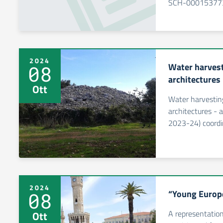
SCH-00015377
2024
Water harvest
08
architectures
Ott
Water harvesting
architectures - 
2023-24) coordin
2024
“Young Europe
08
A representation
Ott