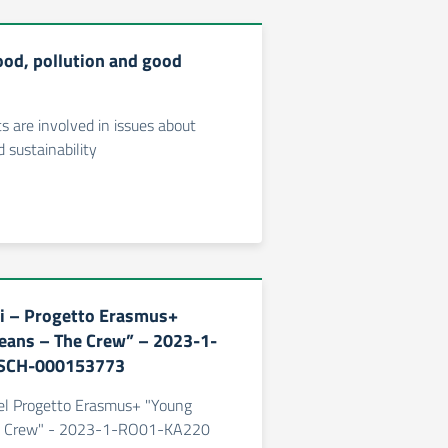
ood, pollution and good
 are involved in issues about
 sustainability
ri – Progetto Erasmus+
eans – The Crew” – 2023-1-
SCH-000153773
del Progetto Erasmus+ "Young
e Crew" - 2023-1-RO01-KA220