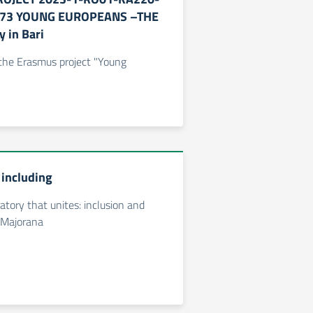
73 YOUNG EUROPEANS –THE
 in Bari
f the Erasmus project "Young
 including
atory that unites: inclusion and
t Majorana