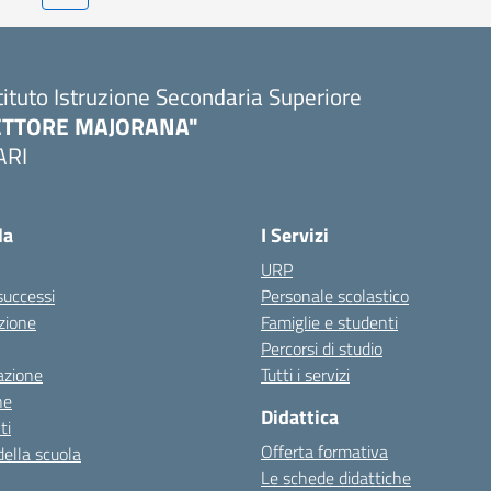
tituto Istruzione Secondaria Superiore
ETTORE MAJORANA"
ARI
Visita la pagina iniziale della scuola
la
I Servizi
URP
 successi
Personale scolastico
zione
Famiglie e studenti
Percorsi di studio
azione
Tutti i servizi
ne
Didattica
ti
Offerta formativa
della scuola
Le schede didattiche