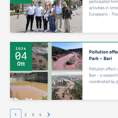
participated fro
activities in Iz
Europeans - Th
2024
Pollution effe
04
Park – Bari
Ott
Pollution effect
Bari - a researc
coordinated by pr
1
2
3
4
Pagina successiva