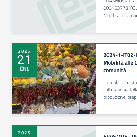
ERASMUS+ PRO
000153773 YO
Mobilità a Camp
2025
2024-1-IT02
21
Mobilità alle 
Ott
comunità
La mobilità è sta
cultura e nel folk
produzione, prep
2025
ERASMUS+ PR