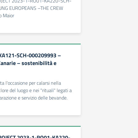
JECT 2023-1-RO01-KA220-SCH-
UNG EUROPEANS –THE CREW
o Maior
-KA121-SCH-000209993 –
Canarie – sostenibilità e
ta l'occasione per calarsi nella
lore del luogo e nei "rituali" legati a
arazione e servizio delle bevande.
OJECT 2023-1-RO01-KA220-