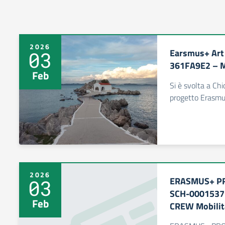
2026
Earsmus+ Art
03
361FA9E2 – Mo
Feb
Si è svolta a Chi
progetto Erasmu
2026
ERASMUS+ PR
03
SCH-0001537
Feb
CREW Mobilit