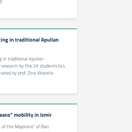
3
ing in traditional Apulian
 in traditional Apulian
a research by the 2A students (a.s.
ated by prof. Zina Vitarella
ans” mobility in Izmir
 of the Majorana” of Bari