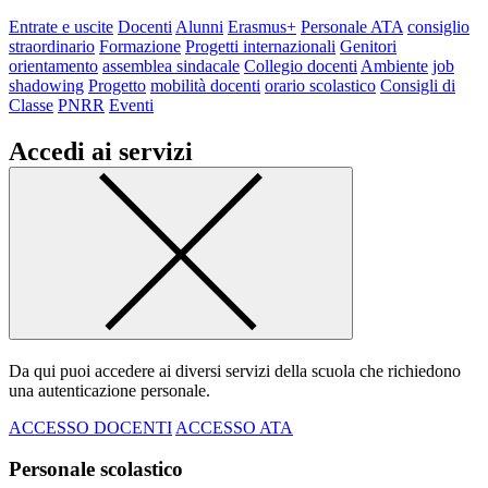
Entrate e uscite
Docenti
Alunni
Erasmus+
Personale ATA
consiglio
straordinario
Formazione
Progetti internazionali
Genitori
orientamento
assemblea sindacale
Collegio docenti
Ambiente
job
shadowing
Progetto
mobilità docenti
orario scolastico
Consigli di
Classe
PNRR
Eventi
Accedi ai servizi
Da qui puoi accedere ai diversi servizi della scuola che richiedono
una autenticazione personale.
ACCESSO DOCENTI
ACCESSO ATA
Personale scolastico