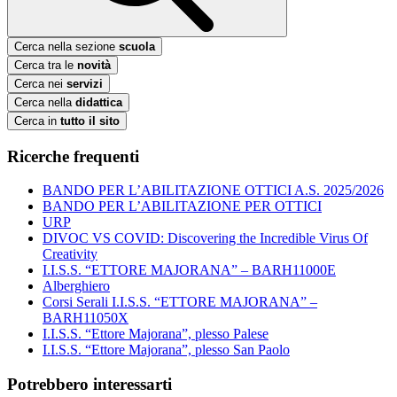
Cerca nella sezione
scuola
Cerca tra le
novità
Cerca nei
servizi
Cerca nella
didattica
Cerca in
tutto il sito
Ricerche frequenti
BANDO PER L’ABILITAZIONE OTTICI A.S. 2025/2026
BANDO PER L’ABILITAZIONE PER OTTICI
URP
DIVOC VS COVID: Discovering the Incredible Virus Of
Creativity
I.I.S.S. “ETTORE MAJORANA” – BARH11000E
Alberghiero
Corsi Serali I.I.S.S. “ETTORE MAJORANA” –
BARH11050X
I.I.S.S. “Ettore Majorana”, plesso Palese
I.I.S.S. “Ettore Majorana”, plesso San Paolo
Potrebbero interessarti