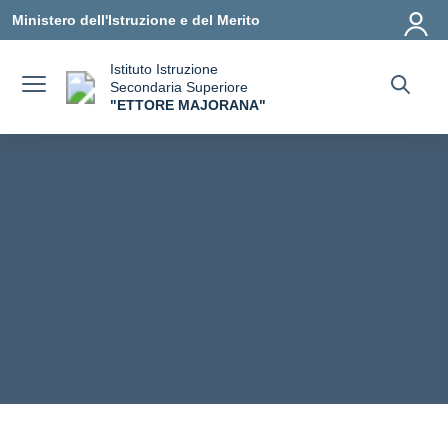
Vai ai contenuti
Vai al menu di navigazione
Vai al footer
Ministero dell'Istruzione e del Merito
Istituto Istruzione
Secondaria Superiore
"ETTORE MAJORANA"
— Visita la pagina iniziale della scuola