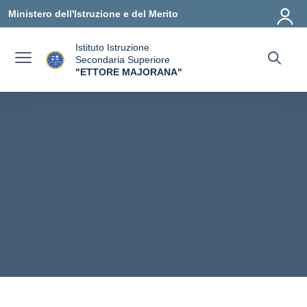
Vai ai contenuti
Vai al menu di navigazione
Vai al footer
Ministero dell'Istruzione e del Merito
Istituto Istruzione
Secondaria Superiore
"ETTORE MAJORANA"
— Visita la pagina iniziale della scuola