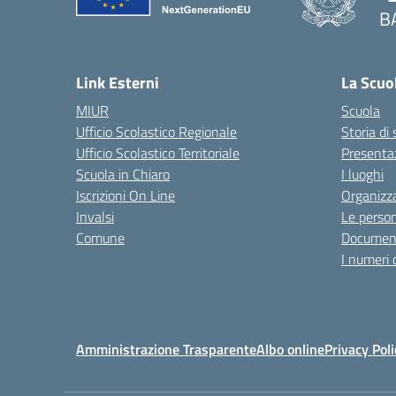
B
— 
Link Esterni
La Scuo
MIUR
Scuola
Ufficio Scolastico Regionale
Storia di
Ufficio Scolastico Territoriale
Presenta
Scuola in Chiaro
I luoghi
Iscrizioni On Line
Organizz
Invalsi
Le perso
Comune
Documen
I numeri 
Amministrazione Trasparente
Albo online
Privacy Poli