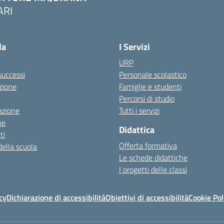
ARI
Visita la pagina iniziale della scuola
la
I Servizi
URP
 successi
Personale scolastico
zione
Famiglie e studenti
Percorsi di studio
azione
Tutti i servizi
ne
Didattica
ti
Offerta formativa
della scuola
Le schede didattiche
I progetti delle classi
cy
Dichiarazione di accessibilità
Obiettivi di accessibilità
Cookie Pol