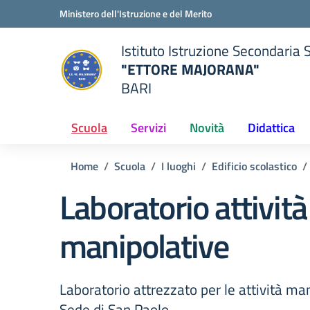
Vai ai contenuti
Vai al menu di navigazione
Vai al footer
Ministero dell'Istruzione e del Merito
Istituto Istruzione Secondaria 
"ETTORE MAJORANA"
BARI
della scuola
— Visita la pagina iniziale del
Scuola
Servizi
Novità
Didattica
Home
Scuola
I luoghi
Edificio scolastico
Laboratorio attività
manipolative
Laboratorio attrezzato per le attività man
Sede di San Paolo