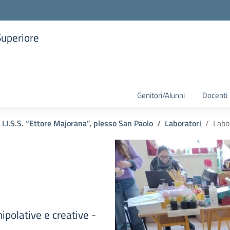
Superiore
la scuola
Genitori/Alunni
Docenti
I.I.S.S. “Ettore Majorana”, plesso San Paolo
Laboratori
Labo
ipolative e creative -