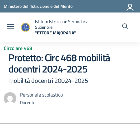
Vai ai contenuti
Vai al menu di navigazione
Vai al footer
Ministero dell'Istruzione e del Merito
Istituto Istruzione Secondaria
Superiore
"ETTORE MAJORANA"
— Visita la pagina iniziale della scuola
Circolare 468
Protetto: Circ 468 mobilità
docentri 2024-2025
mobilità docentri 20024-2025
Personale scolastico
Docente