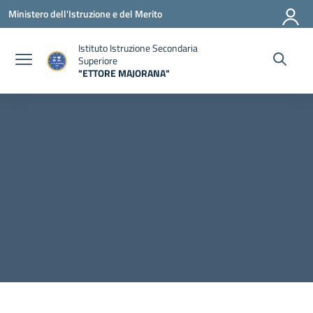
Vai ai contenuti
Vai al menu di navigazione
Vai al footer
Ministero dell'Istruzione e del Merito
Istituto Istruzione Secondaria
Superiore
"ETTORE MAJORANA"
— Visita la pagina iniziale della scuola