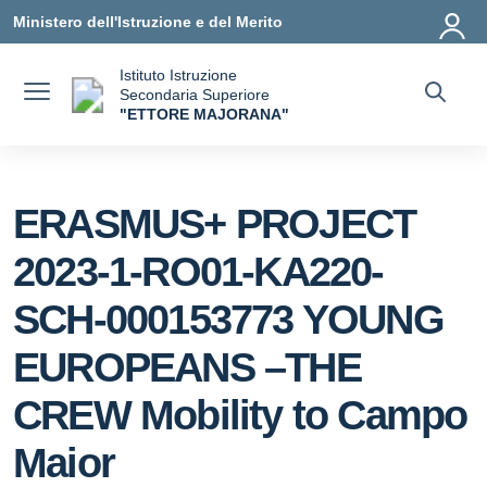
Vai ai contenuti
Vai al menu di navigazione
Vai al footer
Ministero dell'Istruzione e del Merito
Istituto Istruzione
Secondaria Superiore
"ETTORE MAJORANA"
— Visita la pagina iniziale della scuola
ERASMUS+ PROJECT
2023-1-RO01-KA220-
SCH-000153773 YOUNG
EUROPEANS –THE
CREW Mobility to Campo
Maior