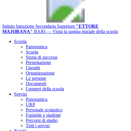
Istituto Istruzione Secondaria Superiore
"ETTORE
MAJORANA"
BARI
— Visita la pagina iniziale della scuola
Scuola
Panoramica
Scuola
Storia di successi
Presentazione
I luoghi
Organizzazione
Le persone
Documenti
I numeri della scuola
Servizi
Panoramica
URP
Personale scolastico
Famiglie e studenti
Percorsi di studio
Tutti i servizi
Novità