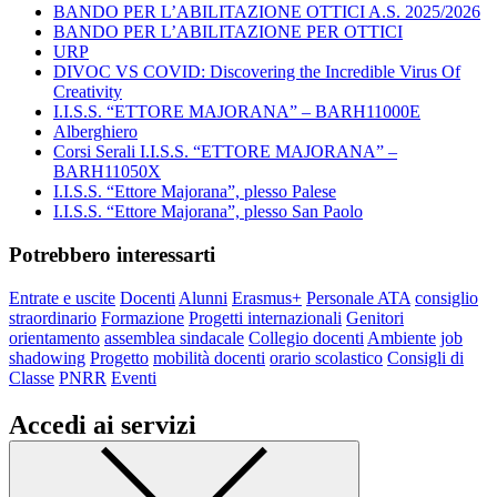
BANDO PER L’ABILITAZIONE OTTICI A.S. 2025/2026
BANDO PER L’ABILITAZIONE PER OTTICI
URP
DIVOC VS COVID: Discovering the Incredible Virus Of
Creativity
I.I.S.S. “ETTORE MAJORANA” – BARH11000E
Alberghiero
Corsi Serali I.I.S.S. “ETTORE MAJORANA” –
BARH11050X
I.I.S.S. “Ettore Majorana”, plesso Palese
I.I.S.S. “Ettore Majorana”, plesso San Paolo
Potrebbero interessarti
Entrate e uscite
Docenti
Alunni
Erasmus+
Personale ATA
consiglio
straordinario
Formazione
Progetti internazionali
Genitori
orientamento
assemblea sindacale
Collegio docenti
Ambiente
job
shadowing
Progetto
mobilità docenti
orario scolastico
Consigli di
Classe
PNRR
Eventi
Accedi ai servizi