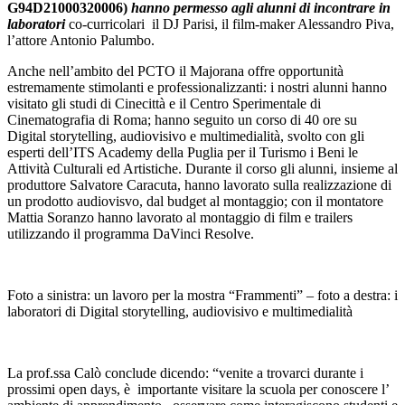
G94D21000320006)
hanno permesso agli alunni di incontrare in
laboratori
co-curricolari il DJ Parisi, il film-maker Alessandro Piva,
l’attore Antonio Palumbo.
Anche nell’ambito del PCTO il Majorana offre opportunità
estremamente stimolanti e professionalizzanti: i nostri alunni hanno
visitato gli studi di Cinecittà e il Centro Sperimentale di
Cinematografia di Roma; hanno seguito un corso di 40 ore su
Digital storytelling, audiovisivo e multimedialità, svolto con gli
esperti dell’ITS Academy della Puglia per il Turismo i Beni le
Attività Culturali ed Artistiche. Durante il corso gli alunni, insieme al
produttore Salvatore Caracuta, hanno lavorato sulla realizzazione di
un prodotto audiovisvo, dal budget al montaggio; con il montatore
Mattia Soranzo hanno lavorato al montaggio di film e trailers
utilizzando il programma DaVinci Resolve.
Foto a sinistra: un lavoro per la mostra “Frammenti” – foto a destra: i
laboratori di Digital storytelling, audiovisivo e multimedialità
La prof.ssa Calò conclude dicendo: “venite a trovarci durante i
prossimi open days, è importante visitare la scuola per conoscere l’