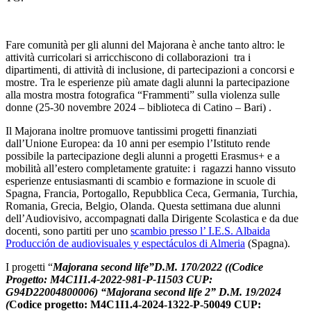
Fare comunità per gli alunni del Majorana è anche tanto altro: le
attività curricolari si arricchiscono di collaborazioni tra i
dipartimenti, di attività di inclusione, di partecipazioni a concorsi e
mostre. Tra le esperienze più amate dagli alunni la partecipazione
alla mostra mostra fotografica “Frammenti” sulla violenza sulle
donne (25-30 novembre 2024 – biblioteca di Catino – Bari) .
Il Majorana inoltre promuove tantissimi progetti finanziati
dall’Unione Europea: da 10 anni per esempio l’Istituto rende
possibile la partecipazione degli alunni a progetti Erasmus+ e a
mobilità all’estero completamente gratuite: i ragazzi hanno vissuto
esperienze entusiasmanti di scambio e formazione in scuole di
Spagna, Francia, Portogallo, Repubblica Ceca, Germania, Turchia,
Romania, Grecia, Belgio, Olanda. Questa settimana due alunni
dell’Audiovisivo, accompagnati dalla Dirigente Scolastica e da due
docenti, sono partiti per uno
scambio presso l’ I.E.S. Albaida
Producción de audiovisuales y espectáculos di Almeria
(Spagna).
I progetti “
Majorana second life”D.M. 170/2022 ((Codice
Progetto: M4C1I1.4-2022-981-P-11503 CUP:
G94D22004800006) “Majorana second life 2” D.M. 19/2024
(
Codice progetto:
M4C1I1.4-2024-1322-P-50049
CUP: