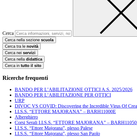
Cerca
Cerca nella sezione
scuola
Cerca tra le
novità
Cerca nei
servizi
Cerca nella
didattica
Cerca in
tutto il sito
Ricerche frequenti
BANDO PER L’ABILITAZIONE OTTICI A.S. 2025/2026
BANDO PER L’ABILITAZIONE PER OTTICI
URP
DIVOC VS COVID: Discovering the Incredible Virus Of Creat
I.I.S.S. “ETTORE MAJORANA” – BARH11000E
Alberghiero
Corsi Serali I.I.S.S. “ETTORE MAJORANA” – BARH1105
I.I.S.S. “Ettore Majorana”, plesso Palese
I.I.S.S. “Ettore Majorana”, plesso San Paolo