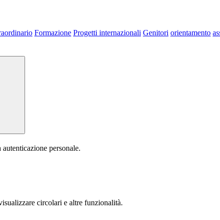
raordinario
Formazione
Progetti internazionali
Genitori
orientamento
as
a autenticazione personale.
isualizzare circolari e altre funzionalità.