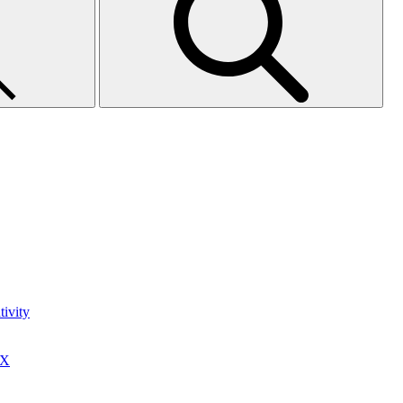
ivity
0X