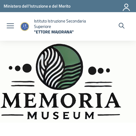
Vai ai contenuti
Vai al menu di navigazione
Vai al footer
Ministero dell'Istruzione e del Merito
Istituto Istruzione Secondaria
Superiore
"ETTORE MAJORANA"
— Visita la pagina iniziale della scuola