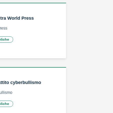
tra World Press
ress
bliche
attito cyberbullismo
bullismo
bliche