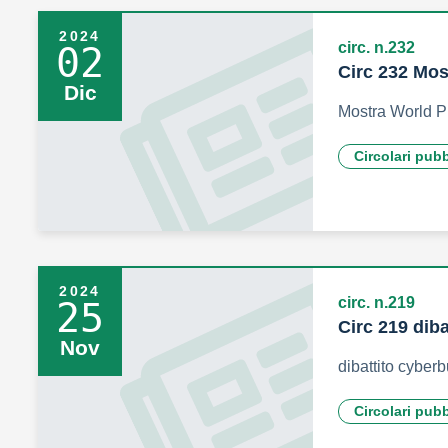
2024
circ. n.232
02
Circ 232 Mos
Dic
Mostra World P
Circolari pub
2024
circ. n.219
25
Circ 219 dib
Nov
dibattito cyber
Circolari pub