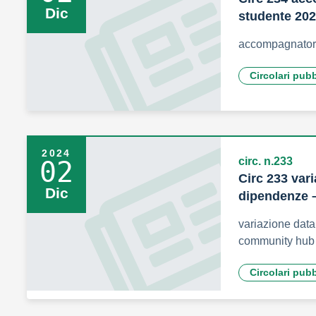
Dic
studente 20
accompagnatori
Circolari pub
2024
circ. n.233
02
Circ 233 vari
Dic
dipendenze 
variazione data 
community hub
Circolari pub