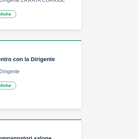
la Dirigente ERRATA CORRIGE
bliche
ntro con la Dirigente
 Dirigente
bliche
compagnatori salone