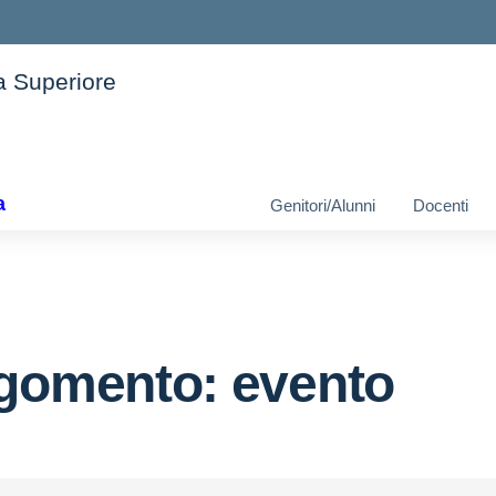
ia Superiore
ella scuola
a
Genitori/Alunni
Docenti
gomento: evento