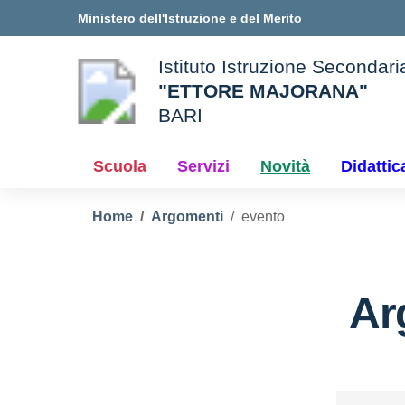
Vai ai contenuti
Vai al menu di navigazione
Vai al footer
Ministero dell'Istruzione e del Merito
Istituto Istruzione Secondar
"ETTORE MAJORANA"
BARI
e della scuola
— Visita la pagina iniziale d
Scuola
Servizi
Novità
Didattic
Home
Argomenti
evento
Ar