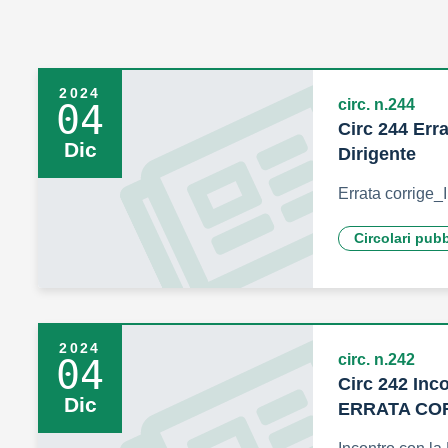
2024
circ. n.244
04
Circ 244 Err
Dic
Dirigente
Errata corrige_
Circolari pub
2024
circ. n.242
04
Circ 242 Inco
Dic
ERRATA CO