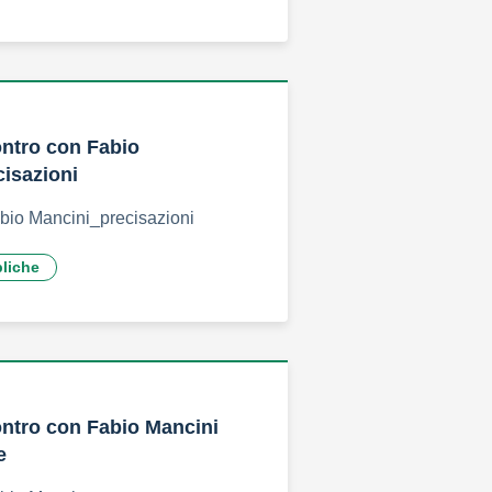
ontro con Fabio
isazioni
abio Mancini_precisazioni
bliche
ontro con Fabio Mancini
e