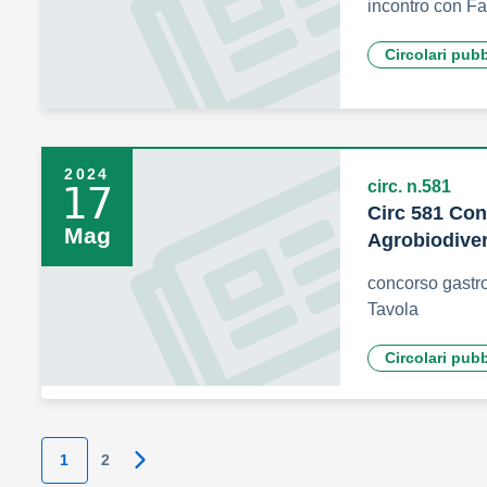
incontro con F
Circolari pub
2024
circ. n.581
17
Circ 581 Co
Mag
Agrobiodiver
concorso gastr
Tavola
Circolari pub
1
2
Pagina successiva