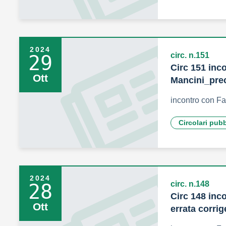
2024
circ. n.151
29
Circ 151 inc
Ott
Mancini_prec
incontro con F
Circolari pub
2024
circ. n.148
28
Circ 148 inc
Ott
errata corrig