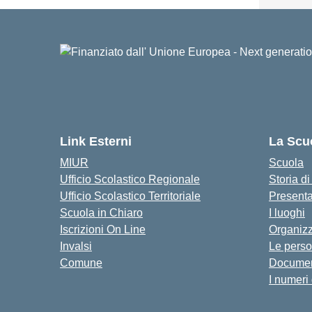
Link Esterni
La Scu
MIUR
Scuola
Ufficio Scolastico Regionale
Storia d
Ufficio Scolastico Territoriale
Present
Scuola in Chiaro
I luoghi
Iscrizioni On Line
Organiz
Invalsi
Le pers
Comune
Documen
I numeri