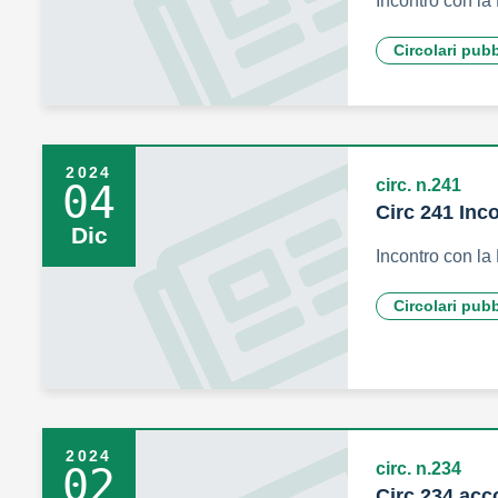
Incontro con 
Circolari pub
2024
circ. n.241
04
Circ 241 Inco
Dic
Incontro con la
Circolari pub
2024
circ. n.234
02
Circ 234 ac