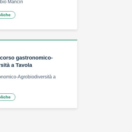
abio Mancin
bliche
ncorso gastronomico-
sità a Tavola
onomico-Agrobiodiversità a
bliche