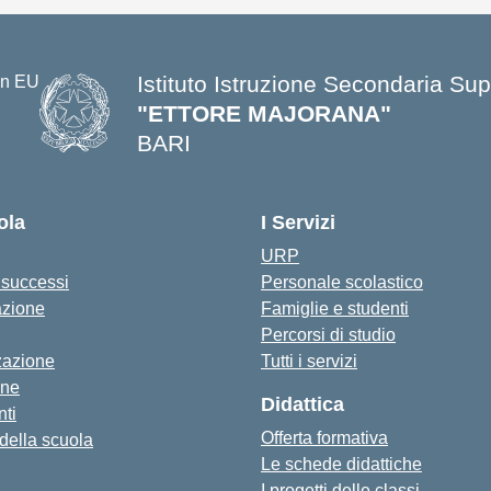
Istituto Istruzione Secondaria Sup
"ETTORE MAJORANA"
BARI
— Visita la pagina iniziale della s
ola
I Servizi
URP
i successi
Personale scolastico
azione
Famiglie e studenti
Percorsi di studio
zazione
Tutti i servizi
one
Didattica
ti
Offerta formativa
 della scuola
Le schede didattiche
I progetti delle classi