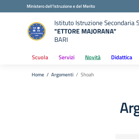
Vai ai contenuti
Vai al menu di navigazione
Vai al footer
Ministero dell'Istruzione e del Merito
Istituto Istruzione Secondaria 
"ETTORE MAJORANA"
BARI
della scuola
— Visita la pagina iniziale del
Scuola
Servizi
Novità
Didattica
Home
Argomenti
Shoah
Ar