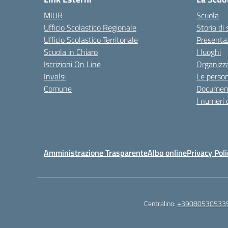
MIUR
Scuola
Ufficio Scolastico Regionale
Storia di
Ufficio Scolastico Territoriale
Presenta
Scuola in Chiaro
I luoghi
Iscrizioni On Line
Organizz
Invalsi
Le perso
Comune
Documen
I numeri 
Amministrazione Trasparente
Albo online
Privacy Poli
Centralino:
+39080530533