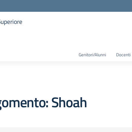
Superiore
la scuola
Genitori/Alunni
Docenti
gomento: Shoah