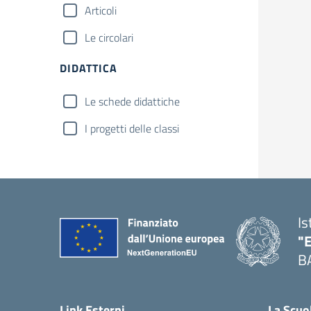
Articoli
Le circolari
DIDATTICA
Le schede didattiche
I progetti delle classi
Is
"
B
— 
Link Esterni
La Scuo