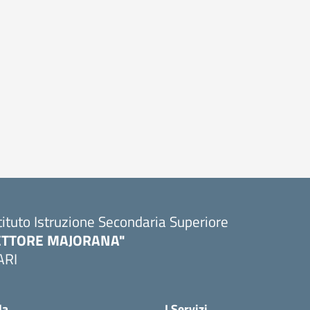
tituto Istruzione Secondaria Superiore
ETTORE MAJORANA"
ARI
Visita la pagina iniziale della scuola
la
I Servizi