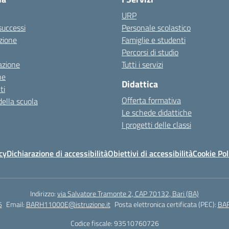
URP
 successi
Personale scolastico
zione
Famiglie e studenti
Percorsi di studio
azione
Tutti i servizi
ne
Didattica
ti
Offerta formativa
della scuola
Le schede didattiche
I progetti delle classi
cy
Dichiarazione di accessibilità
Obiettivi di accessibilità
Cookie Pol
Indirizzo:
via Salvatore Tramonte 2, CAP 70132, Bari (BA)
5
Email:
BARH11000E@istruzione.it
Posta elettronica certificata (PEC):
BAR
Codice fiscale: 93510760726