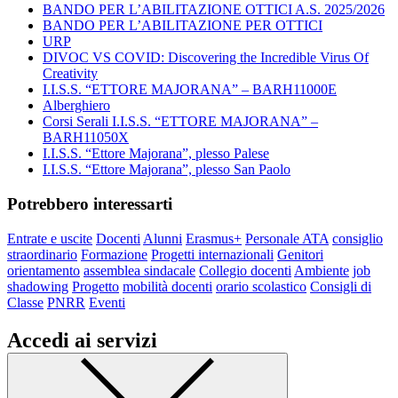
BANDO PER L’ABILITAZIONE OTTICI A.S. 2025/2026
BANDO PER L’ABILITAZIONE PER OTTICI
URP
DIVOC VS COVID: Discovering the Incredible Virus Of
Creativity
I.I.S.S. “ETTORE MAJORANA” – BARH11000E
Alberghiero
Corsi Serali I.I.S.S. “ETTORE MAJORANA” –
BARH11050X
I.I.S.S. “Ettore Majorana”, plesso Palese
I.I.S.S. “Ettore Majorana”, plesso San Paolo
Potrebbero interessarti
Entrate e uscite
Docenti
Alunni
Erasmus+
Personale ATA
consiglio
straordinario
Formazione
Progetti internazionali
Genitori
orientamento
assemblea sindacale
Collegio docenti
Ambiente
job
shadowing
Progetto
mobilità docenti
orario scolastico
Consigli di
Classe
PNRR
Eventi
Accedi ai servizi