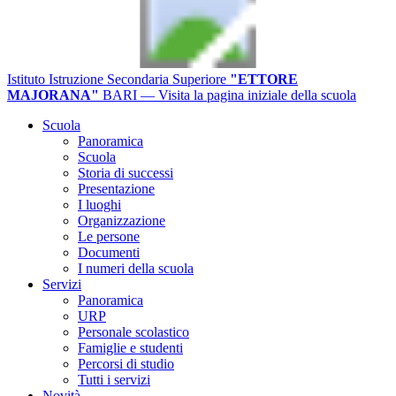
Istituto Istruzione Secondaria Superiore
"ETTORE
MAJORANA"
BARI
— Visita la pagina iniziale della scuola
Scuola
Panoramica
Scuola
Storia di successi
Presentazione
I luoghi
Organizzazione
Le persone
Documenti
I numeri della scuola
Servizi
Panoramica
URP
Personale scolastico
Famiglie e studenti
Percorsi di studio
Tutti i servizi
Novità