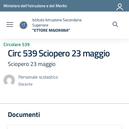
Vai ai contenuti
Vai al menu di navigazione
Vai al footer
Ministero dell'Istruzione e del Merito
Istituto Istruzione Secondaria
Superiore
"ETTORE MAJORANA"
— Visita la pagina iniziale della scuola
Circolare 539
Circ 539 Sciopero 23 maggio
Sciopero 23 maggio
Personale scolastico
Docente
Documenti