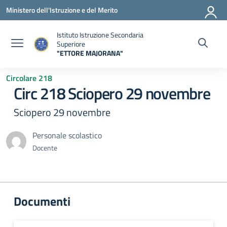
Vai ai contenuti
Vai al menu di navigazione
Vai al footer
Ministero dell'Istruzione e del Merito
Istituto Istruzione Secondaria
Superiore
"ETTORE MAJORANA"
— Visita la pagina iniziale della scuola
Circolare 218
Circ 218 Sciopero 29 novembre
Sciopero 29 novembre
Personale scolastico
Docente
Documenti