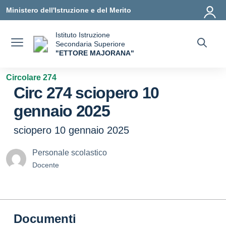
Vai ai contenuti
Vai al menu di navigazione
Vai al footer
Ministero dell'Istruzione e del Merito
Istituto Istruzione
Secondaria Superiore
"ETTORE MAJORANA"
— Visita la pagina iniziale della scuola
Circolare 274
Circ 274 sciopero 10
gennaio 2025
sciopero 10 gennaio 2025
Personale scolastico
Docente
Documenti