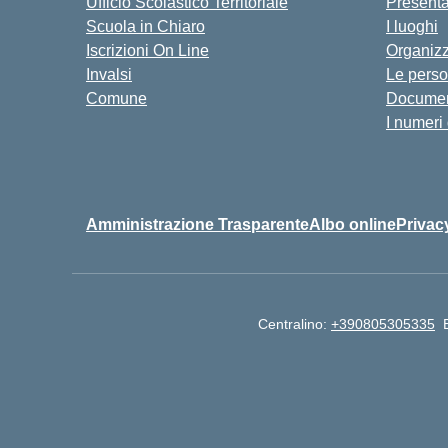
Ufficio Scolastico Territoriale
Present
Scuola in Chiaro
I luoghi
Iscrizioni On Line
Organiz
Invalsi
Le pers
Comune
Documen
I numeri
Amministrazione Trasparente
Albo online
Privac
Centralino:
+390805305335