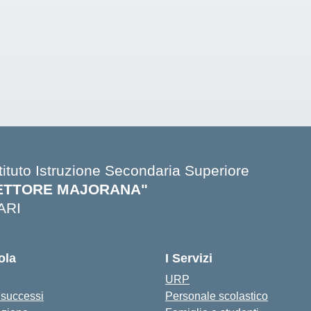
stituto Istruzione Secondaria Superiore
ETTORE MAJORANA"
ARI
Visita la pagina iniziale della scuola
ola
I Servizi
URP
i successi
Personale scolastico