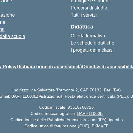
azione
Famiglie e studenti
Percorsi di studio
zazione
Tutti i servizi
one
Didattica
ti
Offerta formativa
 della scuola
Le schede didattiche
I progetti delle classi
y Policy
Dichiarazione di accessibilità
Obiettivi di accessibilit
Indirizzo:
via Salvatore Tramonte 2, CAP 70132, Bari (BA)
Email:
BARH11000E@istruzione.it
Posta elettronica certificata (PEC):
B
Codice fiscale: 93510760726
Codice meccanografico:
BARH11000E
Codice Indice delle Pubbliche Amministrazioni (IPA): ipemba
Codice unico di fatturazione (CUF): FKMXFF