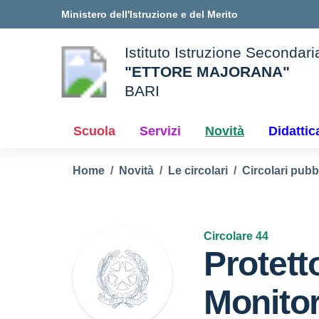
Vai ai contenuti
Vai al menu di navigazione
Vai al footer
Ministero dell'Istruzione e del Merito
Istituto Istruzione Secondar
"ETTORE MAJORANA"
BARI
e della scuola
— Visita la pagina iniziale d
Scuola
Servizi
Novità
Didattic
Home
Novità
Le circolari
Circolari pubb
Circolare 44
Protetto
Monitor