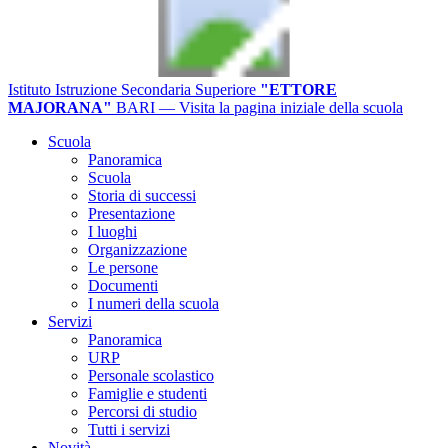
Istituto Istruzione Secondaria Superiore
"ETTORE
MAJORANA"
BARI
— Visita la pagina iniziale della scuola
Scuola
Panoramica
Scuola
Storia di successi
Presentazione
I luoghi
Organizzazione
Le persone
Documenti
I numeri della scuola
Servizi
Panoramica
URP
Personale scolastico
Famiglie e studenti
Percorsi di studio
Tutti i servizi
Novità