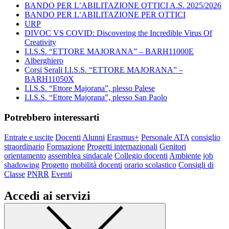
BANDO PER L’ABILITAZIONE OTTICI A.S. 2025/2026
BANDO PER L’ABILITAZIONE PER OTTICI
URP
DIVOC VS COVID: Discovering the Incredible Virus Of
Creativity
I.I.S.S. “ETTORE MAJORANA” – BARH11000E
Alberghiero
Corsi Serali I.I.S.S. “ETTORE MAJORANA” –
BARH11050X
I.I.S.S. “Ettore Majorana”, plesso Palese
I.I.S.S. “Ettore Majorana”, plesso San Paolo
Potrebbero interessarti
Entrate e uscite
Docenti
Alunni
Erasmus+
Personale ATA
consiglio
straordinario
Formazione
Progetti internazionali
Genitori
orientamento
assemblea sindacale
Collegio docenti
Ambiente
job
shadowing
Progetto
mobilità docenti
orario scolastico
Consigli di
Classe
PNRR
Eventi
Accedi ai servizi