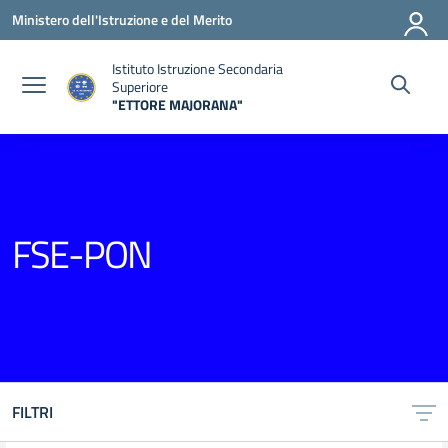
Vai ai contenuti
Vai al menu di navigazione
Vai al footer
Ministero dell'Istruzione e del Merito
Istituto Istruzione Secondaria
Superiore
"ETTORE MAJORANA"
— Visita la pagina iniziale della scuola
FSE-PON
FILTRI