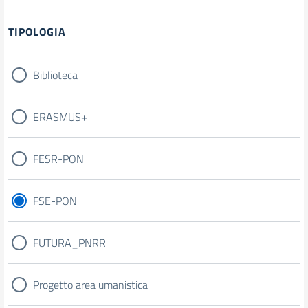
Filtri
TIPOLOGIA
Biblioteca
ERASMUS+
FESR-PON
FSE-PON
FUTURA_PNRR
Progetto area umanistica