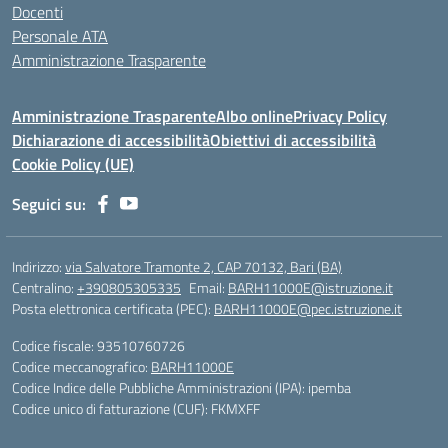
Docenti
Personale ATA
Amministrazione Trasparente
Amministrazione Trasparente
Albo online
Privacy Policy
Dichiarazione di accessibilità
Obiettivi di accessibilità
Cookie Policy (UE)
Seguici su:
Indirizzo:
via Salvatore Tramonte 2, CAP 70132, Bari (BA)
Centralino:
+390805305335
Email:
BARH11000E@istruzione.it
Posta elettronica certificata (PEC):
BARH11000E@pec.istruzione.it
Codice fiscale: 93510760726
Codice meccanografico:
BARH11000E
Codice Indice delle Pubbliche Amministrazioni (IPA): ipemba
Codice unico di fatturazione (CUF): FKMXFF