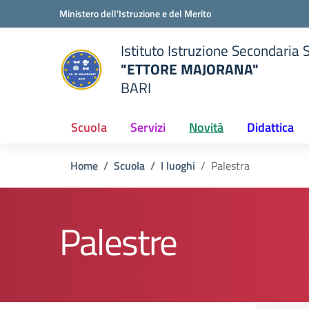
Vai ai contenuti
Vai al menu di navigazione
Vai al footer
Ministero dell'Istruzione e del Merito
Istituto Istruzione Secondaria 
"ETTORE MAJORANA"
BARI
della scuola
— Visita la pagina iniziale del
Scuola
Servizi
Novità
Didattica
Home
Scuola
I luoghi
Palestra
Palestre