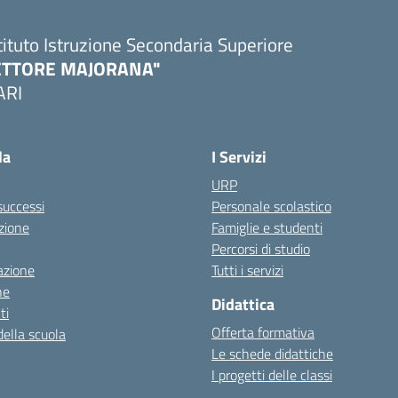
tituto Istruzione Secondaria Superiore
ETTORE MAJORANA"
ARI
Visita la pagina iniziale della scuola
la
I Servizi
URP
 successi
Personale scolastico
zione
Famiglie e studenti
Percorsi di studio
azione
Tutti i servizi
ne
Didattica
ti
Offerta formativa
della scuola
Le schede didattiche
I progetti delle classi