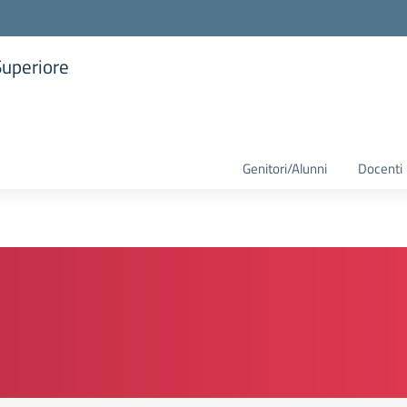
Superiore
la scuola
Genitori/Alunni
Docenti