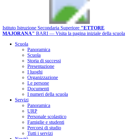
Istituto Istruzione Secondaria Superiore
"ETTORE
MAJORANA"
BARI
— Visita la pagina iniziale della scuola
Scuola
Panoramica
Scuola
Storia di successi
Presentazione
I luoghi
Organizzazione
Le persone
Documenti
I numeri della scuola
Servizi
Panoramica
URP
Personale scolastico
Famiglie e studenti
Percorsi di studio
Tutti i servizi
Novità