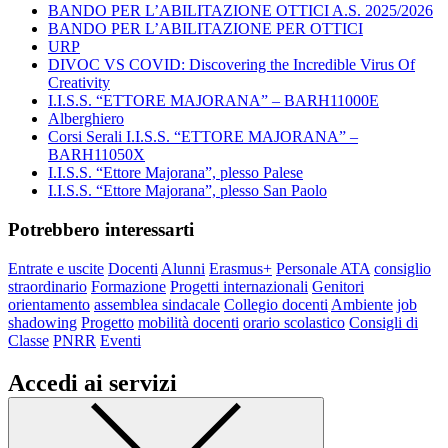
BANDO PER L’ABILITAZIONE OTTICI A.S. 2025/2026
BANDO PER L’ABILITAZIONE PER OTTICI
URP
DIVOC VS COVID: Discovering the Incredible Virus Of
Creativity
I.I.S.S. “ETTORE MAJORANA” – BARH11000E
Alberghiero
Corsi Serali I.I.S.S. “ETTORE MAJORANA” –
BARH11050X
I.I.S.S. “Ettore Majorana”, plesso Palese
I.I.S.S. “Ettore Majorana”, plesso San Paolo
Potrebbero interessarti
Entrate e uscite
Docenti
Alunni
Erasmus+
Personale ATA
consiglio
straordinario
Formazione
Progetti internazionali
Genitori
orientamento
assemblea sindacale
Collegio docenti
Ambiente
job
shadowing
Progetto
mobilità docenti
orario scolastico
Consigli di
Classe
PNRR
Eventi
Accedi ai servizi