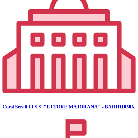
Corsi Serali I.I.S.S. "ETTORE MAJORANA" - BARH11050X