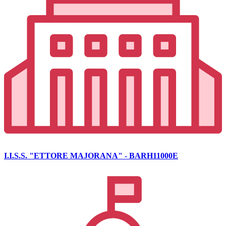
I.I.S.S. "ETTORE MAJORANA" - BARH11000E