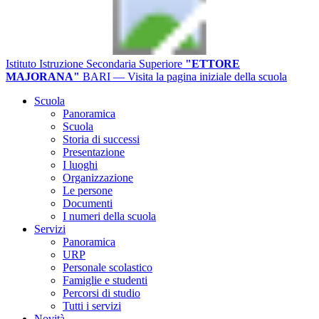
Istituto Istruzione Secondaria Superiore
"ETTORE
MAJORANA"
BARI
— Visita la pagina iniziale della scuola
Scuola
Panoramica
Scuola
Storia di successi
Presentazione
I luoghi
Organizzazione
Le persone
Documenti
I numeri della scuola
Servizi
Panoramica
URP
Personale scolastico
Famiglie e studenti
Percorsi di studio
Tutti i servizi
Novità