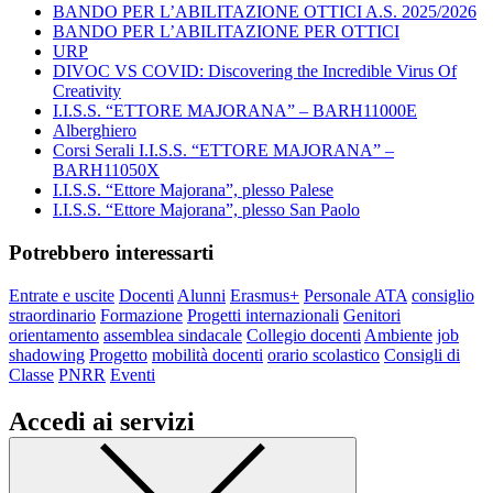
BANDO PER L’ABILITAZIONE OTTICI A.S. 2025/2026
BANDO PER L’ABILITAZIONE PER OTTICI
URP
DIVOC VS COVID: Discovering the Incredible Virus Of
Creativity
I.I.S.S. “ETTORE MAJORANA” – BARH11000E
Alberghiero
Corsi Serali I.I.S.S. “ETTORE MAJORANA” –
BARH11050X
I.I.S.S. “Ettore Majorana”, plesso Palese
I.I.S.S. “Ettore Majorana”, plesso San Paolo
Potrebbero interessarti
Entrate e uscite
Docenti
Alunni
Erasmus+
Personale ATA
consiglio
straordinario
Formazione
Progetti internazionali
Genitori
orientamento
assemblea sindacale
Collegio docenti
Ambiente
job
shadowing
Progetto
mobilità docenti
orario scolastico
Consigli di
Classe
PNRR
Eventi
Accedi ai servizi