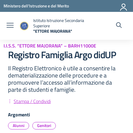
Vai ai contenuti
Vai al menu di navigazione
Vai al footer
Ministero dell'Istruzione e del Merito
Istituto Istruzione Secondaria
Superiore
"ETTORE MAJORANA"
— Visita la pagina iniziale della scuola
I.I.S.S. “ETTORE MAJORANA” – BARH11000E
Registro Famiglia Argo didUP
Il Registro Elettronico è utile a consentire la
dematerializzazione delle procedure e a
promuovere l’accesso all’informazione da
parte di studenti e famiglie.
Stampa / Condividi
Argomenti
Alunni
Genitori