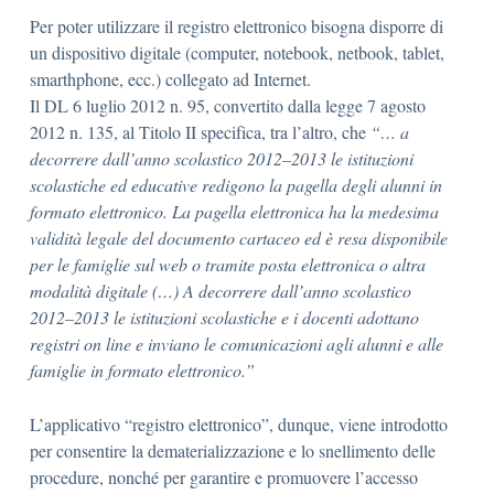
Per poter utilizzare il registro elettronico bisogna disporre di
un
dispositivo digitale (computer,
notebook, netbook, tablet,
smarthphone, ecc.) collegato ad Internet.
I
l
D
L 6 lu
g
lio 2012 n.
95,
c
on
v
e
r
t
i
to
d
a
l
la
le
g
g
e 7 a
g
os
t
o
2012
n. 135,
al
Ti
t
olo
I
I
spec
i
f
i
ca,
tra
l
’
a
l
t
r
o, che
“…
a
d
e
co
r
re
r
e da
l
l
’
anno
s
co
l
a
st
ico 2
0
1
2
–
2
013
l
e
i
s
t
i
t
uz
i
o
n
i
s
co
l
a
s
t
ic
h
e ed
educ
a
ti
v
e r
e
dig
o
no
l
a page
l
la
d
eg
l
i
a
lun
n
i
in
fo
rm
ato
e
le
t
tr
o
ni
c
o. La p
a
ge
ll
a e
l
e
t
t
ro
n
ica
h
a la
me
de
s
i
m
a
va
l
id
i
tà
leg
a
le
d
el docume
n
to c
a
r
t
a
ceo
ed è
re
sa d
i
spo
n
ib
i
le
p
er
le
fa
m
i
g
l
ie s
u
l
w
eb
o
t
ram
i
te p
o
s
t
a
e
le
t
tr
o
ni
c
a o
a
lt
r
a
m
odal
i
tà
d
i
g
it
a
l
e (…)
A
d
e
c
o
rr
e
r
e d
a
l
l
’anno
sc
o
la
s
ti
c
o
201
2
–
2
0
13
l
e
i
s
t
it
u
z
i
o
ni
sc
o
la
s
ti
c
he e
i
d
o
ce
n
ti
ad
o
tt
a
no
r
eg
i
s
t
r
i
on l
i
ne e
i
nv
i
ano
le
c
o
m
u
nica
z
io
n
i
a
g
li
alu
n
ni
e a
l
le
fa
m
i
g
l
i
e
i
n
form
a
to e
l
e
t
t
ron
i
co
.”
L’ap
p
li
c
a
t
i
v
o “
r
e
g
i
s
t
r
o e
l
e
tt
ron
i
co”,
d
unque,
v
iene
in
tr
od
o
t
to
p
e
r co
n
se
n
t
i
re
la
de
m
a
t
e
r
i
a
li
zz
a
z
ione e
lo
sne
l
li
m
en
t
o
d
e
l
le
p
ro
c
edu
re
, nonché
per
g
a
r
an
t
i
r
e e
p
r
o
m
u
o
v
e
r
e
l
’
ac
c
esso