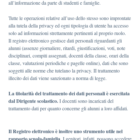
a
l
l
’
i
n
fo
r
m
a
z
ione da
p
a
r
te
d
i
s
t
ud
e
n
t
i
e
fa
m
i
g
lie.
Tutte le operazioni relative all’uso dello stesso sono
improntate
alla tutela della privacy ed ogni tipologia di
utente ha accesso
solo ad informazioni strettamente pertinenti al proprio ruolo.
Il registro elettronico gestisce dati personali riguardanti gli
alunni (
assenze giornaliere, ritardi, giustificazioni, voti, note
disciplinari, compiti assegnati, docenti della classe, orari della
classe, valutazioni periodiche e pagelle online
), dati che sono
soggetti alle norme che tutelano la privacy. II trattamento
illecito dei dati viene
sanzionato a norma di legge.
La titolarità del trattamento dei dati personali è esercitata
dal Dirigente scolastico
.
I docenti sono incaric
ati
del
trattamento dati per quanto concerne gli alunni a loro affidati.
Il Registro elettronico
è inoltre uno strumento utile nel
rapporto scuola-famiglia
. I genitori, infatti, possono accedere