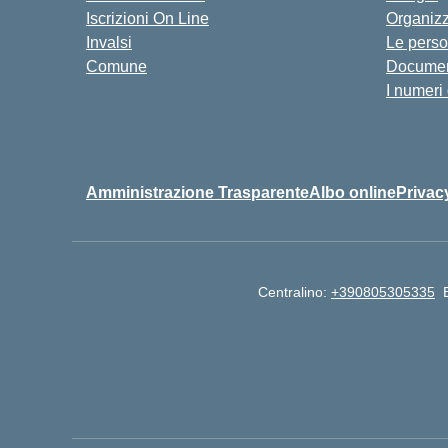
Iscrizioni On Line
Organiz
Invalsi
Le pers
Comune
Documen
I numeri
Amministrazione Trasparente
Albo online
Privac
Centralino:
+390805305335