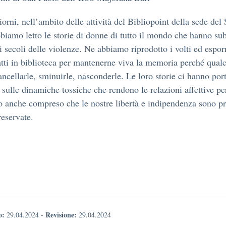
iorni, nell’ambito delle attività del Bibliopoint della sede del
biamo letto le storie di donne di tutto il mondo che hanno sub
i secoli delle violenze. Ne abbiamo riprodotto i volti ed espo
ratti in biblioteca per mantenerne viva la memoria perché qual
ancellarle, sminuirle, nasconderle. Le loro storie ci hanno port
re sulle dinamiche tossiche che rendono le relazioni affettive pe
anche compreso che le nostre libertà e indipendenza sono pr
eservate.
o:
Revisione:
29.04.2024
-
29.04.2024