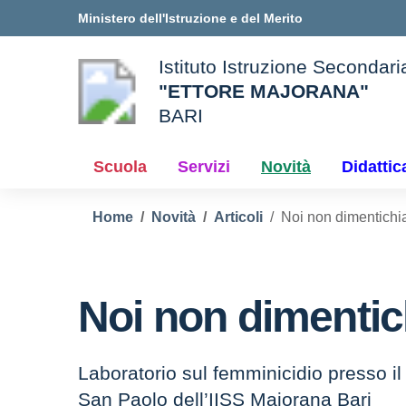
Vai ai contenuti
Vai al menu di navigazione
Vai al footer
Ministero dell'Istruzione e del Merito
Istituto Istruzione Secondar
"ETTORE MAJORANA"
BARI
e della scuola
— Visita la pagina iniziale d
Scuola
Servizi
Novità
Didattic
Home
Novità
Articoli
Noi non dimentich
Noi non dimenti
Laboratorio sul femminicidio presso il 
San Paolo dell’IISS Majorana Bari