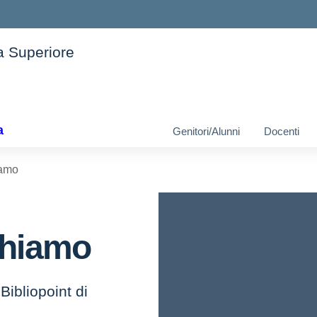
ia Superiore
ella scuola
a
Genitori/Alunni
Docenti
iamo
chiamo
Bibliopoint di