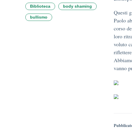
Biblioteca
body shaming
Questi g
bullismo
Paolo ab
corso de
loro rit
voluto c
riflette
Abbiamo 
vanno pr
Pubblicat