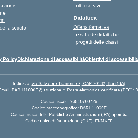
zazione
Tutti i servizi
one
Didattica
ti
Offerta formativa
 della scuola
Le schede didattiche
I progetti delle classi
y Policy
Dichiarazione di accessibilità
Obiettivi di accessibilit
Indirizzo:
via Salvatore Tramonte 2, CAP 70132, Bari (BA)
Email:
BARH11000E@istruzione.it
Posta elettronica certificata (PEC):
B
Codice fiscale: 93510760726
Codice meccanografico:
BARH11000E
Codice Indice delle Pubbliche Amministrazioni (IPA): ipemba
Codice unico di fatturazione (CUF): FKMXFF