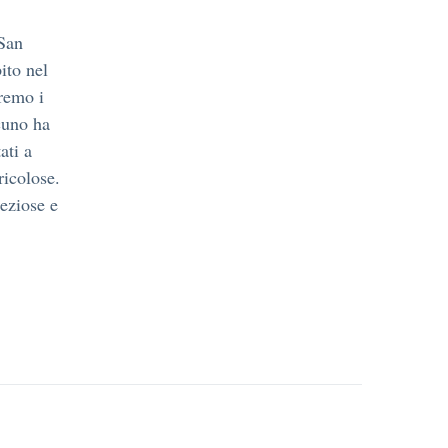
 San
ito nel
rremo i
cuno ha
ati a
ricolose.
eziose e