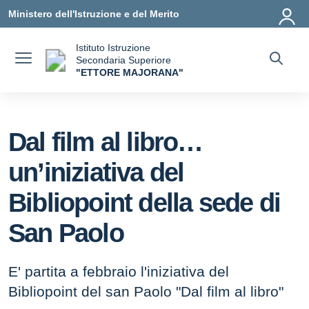
Vai ai contenuti
Vai al menu di navigazione
Vai al footer
Ministero dell'Istruzione e del Merito
Istituto Istruzione
Secondaria Superiore
"ETTORE MAJORANA"
— Visita la pagina iniziale della scuola
Dal film al libro…
un’iniziativa del
Bibliopoint della sede di
San Paolo
E' partita a febbraio l'iniziativa del
Bibliopoint del san Paolo "Dal film al libro"