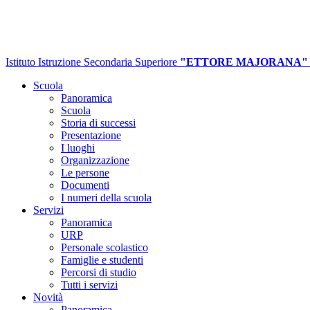
Istituto Istruzione Secondaria Superiore
"ETTORE MAJORANA"
Scuola
Panoramica
Scuola
Storia di successi
Presentazione
I luoghi
Organizzazione
Le persone
Documenti
I numeri della scuola
Servizi
Panoramica
URP
Personale scolastico
Famiglie e studenti
Percorsi di studio
Tutti i servizi
Novità
Panoramica