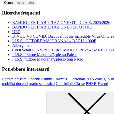
Cerca in
tutto il sito
Ricerche frequenti
BANDO PER L’ABILITAZIONE OTTICI A.S. 2025/2026
BANDO PER L’ABILITAZIONE PER OTTICI
URP
DIVOC VS COVID: Discovering the Incredible Virus Of Creat
I.I.S.S. “ETTORE MAJORANA” – BARH11000E
Alberghiero
Corsi Serali I.I.S.S. “ETTORE MAJORANA” – BARH1105
I.I.S.S. “Ettore Majorana”, plesso Palese
I.I.S.S. “Ettore Majorana”, plesso San Paolo
Potrebbero interessarti
Entrate e uscite
Docenti
Alunni
Erasmus+
Personale ATA
consiglio st
mobilità docenti
orario scolastico
Consigli di Classe
PNRR
Eventi