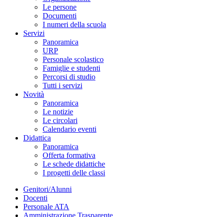
Le persone
Documenti
I numeri della scuola
Servizi
Panoramica
URP
Personale scolastico
Famiglie e studenti
Percorsi di studio
Tutti i servizi
Novità
Panoramica
Le notizie
Le circolari
Calendario eventi
Didattica
Panoramica
Offerta formativa
Le schede didattiche
I progetti delle classi
Genitori/Alunni
Docenti
Personale ATA
Amministrazione Trasparente