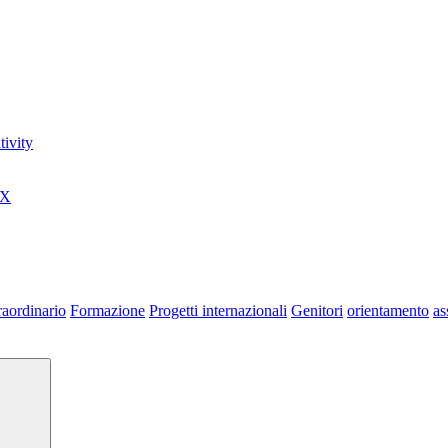
ivity
0X
raordinario
Formazione
Progetti internazionali
Genitori
orientamento
as