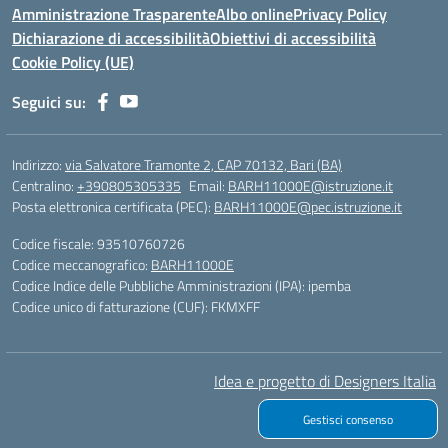
Amministrazione Trasparente
Albo online
Privacy Policy
Dichiarazione di accessibilità
Obiettivi di accessibilità
Cookie Policy (UE)
Seguici su:
Indirizzo:
via Salvatore Tramonte 2, CAP 70132, Bari (BA)
Centralino:
+390805305335
Email:
BARH11000E@istruzione.it
Posta elettronica certificata (PEC):
BARH11000E@pec.istruzione.it
Codice fiscale: 93510760726
Codice meccanografico:
BARH11000E
Codice Indice delle Pubbliche Amministrazioni (IPA): ipemba
Codice unico di fatturazione (CUF): FKMXFF
Idea e progetto di Designers Italia
Gestisci consenso