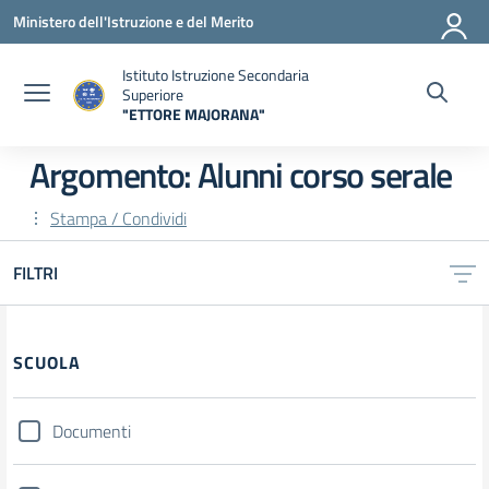
Vai ai contenuti
Vai al menu di navigazione
Vai al footer
Ministero dell'Istruzione e del Merito
Istituto Istruzione Secondaria
Superiore
"ETTORE MAJORANA"
— Visita la pagina iniziale della scuola
Argomento: Alunni corso serale
Stampa / Condividi
FILTRI
Filtri
SCUOLA
Documenti