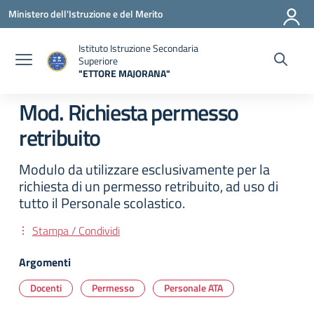
Vai ai contenuti
Vai al menu di navigazione
Vai al footer
Ministero dell'Istruzione e del Merito
Istituto Istruzione Secondaria
Superiore
"ETTORE MAJORANA"
— Visita la pagina iniziale della scuola
Mod. Richiesta permesso
retribuito
Modulo da utilizzare esclusivamente per la
richiesta di un permesso retribuito, ad uso di
tutto il Personale scolastico.
Stampa / Condividi
Argomenti
Docenti
Permesso
Personale ATA