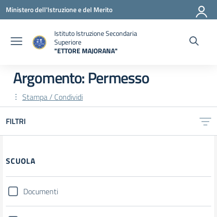
Vai ai contenuti
Vai al menu di navigazione
Vai al footer
Ministero dell'Istruzione e del Merito
Istituto Istruzione Secondaria
Superiore
"ETTORE MAJORANA"
— Visita la pagina iniziale della scuola
Argomento: Permesso
Stampa / Condividi
FILTRI
Filtri
SCUOLA
Documenti