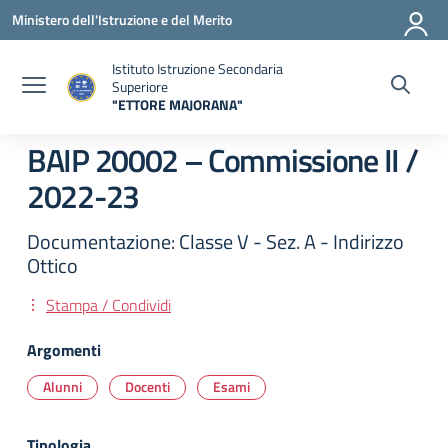
Vai ai contenuti
Vai al menu di navigazione
Vai al footer
Ministero dell'Istruzione e del Merito
Istituto Istruzione Secondaria
Superiore
"ETTORE MAJORANA"
— Visita la pagina iniziale della scuola
BAIP 20002 – Commissione II /
2022-23
Documentazione: Classe V - Sez. A - Indirizzo
Ottico
Stampa / Condividi
Argomenti
Alunni
Docenti
Esami
Tipologia