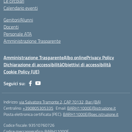
Le circolari
Calendario eventi
Genitori/Alunni
Docenti
Personale ATA
Amministrazione Trasparente
Amministrazione Trasparente
Albo online
Privacy Policy
Dichiarazione di accessibilità
Obiettivi di accessibilità
Cookie Policy (UE)
Seguici su:
Indirizzo:
via Salvatore Tramonte 2, CAP 70132, Bari (BA)
Centralino:
+390805305335
Email:
BARH11000E@istruzione.it
Posta elettronica certificata (PEC):
BARH11000E@pec.istruzione.it
Codice fiscale: 93510760726
Codice meccanografico:
BARH11000E