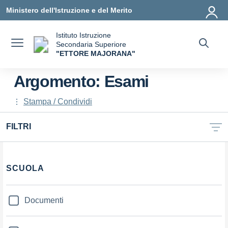
Vai ai contenuti
Vai al menu di navigazione
Vai al footer
Ministero dell'Istruzione e del Merito
Istituto Istruzione
Secondaria Superiore
"ETTORE MAJORANA"
— Visita la pagina iniziale della scuola
Argomento: Esami
Stampa / Condividi
FILTRI
Filtri
SCUOLA
Documenti