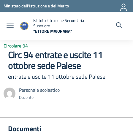
Vai ai contenuti
Vai al menu di navigazione
Vai al footer
Ministero dell'Istruzione e del Merito
Istituto Istruzione Secondaria
Superiore
"ETTORE MAJORANA"
— Visita la pagina iniziale della scuola
Circolare 94
Circ 94 entrate e uscite 11
ottobre sede Palese
entrate e uscite 11 ottobre sede Palese
Personale scolastico
Docente
Documenti