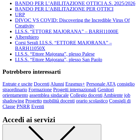
BANDO PER L’ABILITAZIONE OTTICI A.S. 2025/2026
BANDO PER L’ABILITAZIONE PER OTTICI
URP
DIVOC VS COVID: Discovering the Incredible Virus Of
Creativity
I.I.S.S. “ETTORE MAJORANA” – BARH11000E
Alberghiero
Corsi Serali I.I.S.S. “ETTORE MAJORANA” –
BARH11050X
I.I.S.S. “Ettore Majorana”, plesso Palese
I.I.S.S. “Ettore Majorana”, plesso San Paolo
Potrebbero interessarti
Entrate e uscite
Docenti
Alunni
Erasmus+
Personale ATA
consiglio
straordinario
Formazione
Progetti internazionali
Genitori
orientamento
assemblea sindacale
Collegio docenti
Ambiente
job
shadowing
Progetto
mobilità docenti
orario scolastico
Consigli di
Classe
PNRR
Eventi
Accedi ai servizi