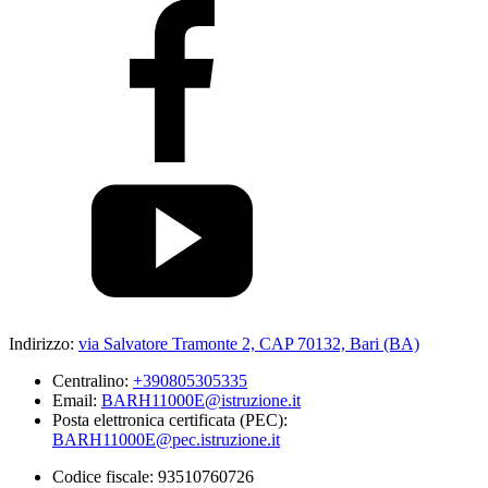
Indirizzo:
via Salvatore Tramonte 2, CAP 70132, Bari (BA)
Centralino:
+390805305335
Email:
BARH11000E@istruzione.it
Posta elettronica certificata (PEC):
BARH11000E@pec.istruzione.it
Codice fiscale: 93510760726