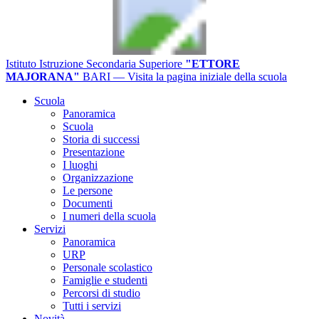
Istituto Istruzione Secondaria Superiore
"ETTORE
MAJORANA"
BARI
— Visita la pagina iniziale della scuola
Scuola
Panoramica
Scuola
Storia di successi
Presentazione
I luoghi
Organizzazione
Le persone
Documenti
I numeri della scuola
Servizi
Panoramica
URP
Personale scolastico
Famiglie e studenti
Percorsi di studio
Tutti i servizi
Novità