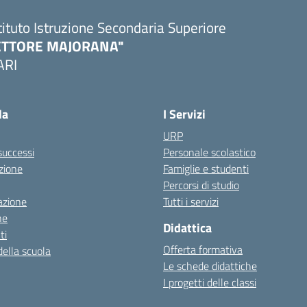
tituto Istruzione Secondaria Superiore
ETTORE MAJORANA"
ARI
Visita la pagina iniziale della scuola
la
I Servizi
URP
 successi
Personale scolastico
zione
Famiglie e studenti
Percorsi di studio
azione
Tutti i servizi
ne
Didattica
ti
Offerta formativa
della scuola
Le schede didattiche
I progetti delle classi