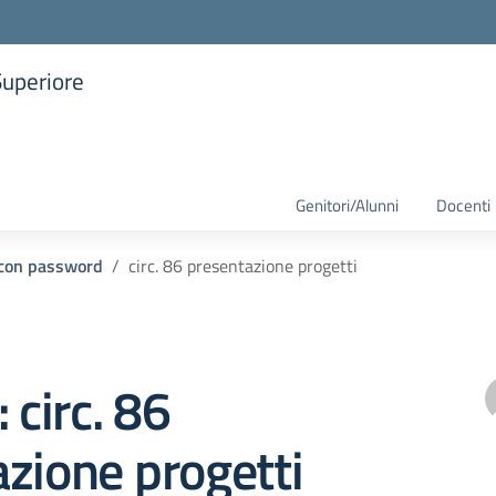
Superiore
la scuola
Genitori/Alunni
Docenti
i con password
circ. 86 presentazione progetti
 circ. 86
zione progetti