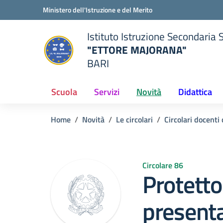
Vai ai contenuti
Vai al menu di navigazione
Vai al footer
Ministero dell'Istruzione e del Merito
Istituto Istruzione Secondaria 
"ETTORE MAJORANA"
BARI
della scuola
— Visita la pagina iniziale del
Scuola
Servizi
Novità
Didattica
Home
Novità
Le circolari
Circolari docent
Circolare 86
Protetto:
presenta