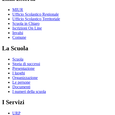
MIUR
Ufficio Scolastico Regionale
Ufficio Scolastico Territoriale
Scuola in Chiaro
Iscrizioni On Line
Invalsi
Comune
La Scuola
Scuola
Storia di successi
Presentazione
I luoghi
Organizzazione
Le persone
Documenti
I numeri della scuola
I Servizi
URP