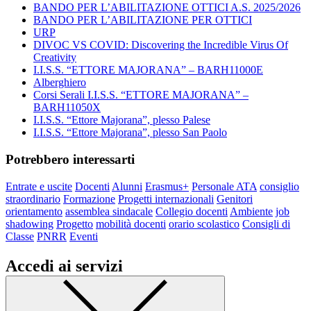
BANDO PER L’ABILITAZIONE OTTICI A.S. 2025/2026
BANDO PER L’ABILITAZIONE PER OTTICI
URP
DIVOC VS COVID: Discovering the Incredible Virus Of
Creativity
I.I.S.S. “ETTORE MAJORANA” – BARH11000E
Alberghiero
Corsi Serali I.I.S.S. “ETTORE MAJORANA” –
BARH11050X
I.I.S.S. “Ettore Majorana”, plesso Palese
I.I.S.S. “Ettore Majorana”, plesso San Paolo
Potrebbero interessarti
Entrate e uscite
Docenti
Alunni
Erasmus+
Personale ATA
consiglio
straordinario
Formazione
Progetti internazionali
Genitori
orientamento
assemblea sindacale
Collegio docenti
Ambiente
job
shadowing
Progetto
mobilità docenti
orario scolastico
Consigli di
Classe
PNRR
Eventi
Accedi ai servizi