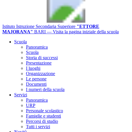
Istituto Istruzione Secondaria Superiore
"ETTORE
MAJORANA"
BARI
— Visita la pagina iniziale della scuola
Scuola
Panoramica
Scuola
Storia di successi
Presentazione
I luoghi
Organizzazione
Le persone
Documenti
I numeri della scuola
Servizi
Panoramica
URP
Personale scolastico
Famiglie e studenti
Percorsi di studio
Tutti i servizi
Novità