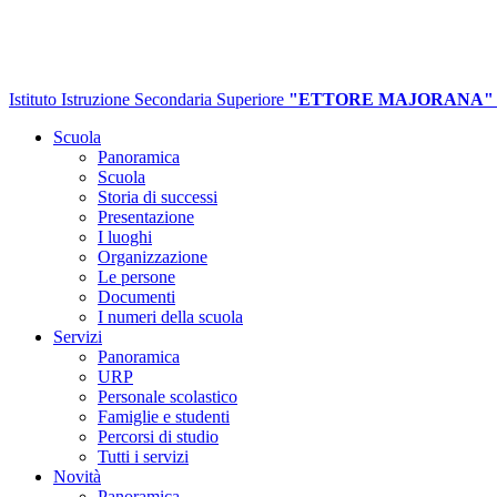
Istituto Istruzione Secondaria Superiore
"ETTORE MAJORANA"
Scuola
Panoramica
Scuola
Storia di successi
Presentazione
I luoghi
Organizzazione
Le persone
Documenti
I numeri della scuola
Servizi
Panoramica
URP
Personale scolastico
Famiglie e studenti
Percorsi di studio
Tutti i servizi
Novità
Panoramica