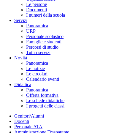
Le persone
Documenti
I numeri della scuola
Servizi
Panoramica
URP
Personale scolastico
Famiglie e studenti
Percorsi di studio
Tutti i servizi
Novità
Panoramica
Le notizie
Le circolari
Calendario eventi
Didattica
Panoramica
Offerta formativa
Le schede didattiche
I progetti delle classi
Genitori/Alunni
Docenti
Personale ATA
Amministrazione Trasparente