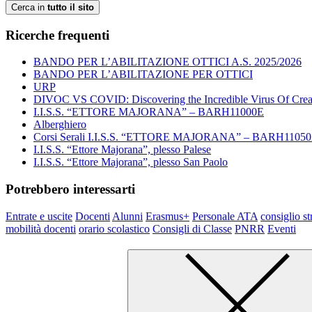
Cerca in
tutto il sito
Ricerche frequenti
BANDO PER L’ABILITAZIONE OTTICI A.S. 2025/2026
BANDO PER L’ABILITAZIONE PER OTTICI
URP
DIVOC VS COVID: Discovering the Incredible Virus Of Creat
I.I.S.S. “ETTORE MAJORANA” – BARH11000E
Alberghiero
Corsi Serali I.I.S.S. “ETTORE MAJORANA” – BARH1105
I.I.S.S. “Ettore Majorana”, plesso Palese
I.I.S.S. “Ettore Majorana”, plesso San Paolo
Potrebbero interessarti
Entrate e uscite
Docenti
Alunni
Erasmus+
Personale ATA
consiglio st
mobilità docenti
orario scolastico
Consigli di Classe
PNRR
Eventi