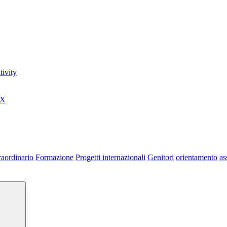
ivity
0X
raordinario
Formazione
Progetti internazionali
Genitori
orientamento
as