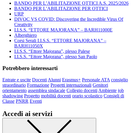
BANDO PER L’ABILITAZIONE OTTICI A.S. 2025/2026
BANDO PER L’ABILITAZIONE PER OTTICI
URP
DIVOC VS COVID: Discovering the Incredible Virus Of
Creativity
I.I.S.S. “ETTORE MAJORANA” – BARH11000E
Alberghiero
Corsi Serali I.I.S.S. “ETTORE MAJORANA” –
BARH11050X
I.I.S.S. “Ettore Majorana”, plesso Palese
I.I.S.S. “Ettore Majorana”, plesso San Paolo
Potrebbero interessarti
Entrate e uscite
Docenti
Alunni
Erasmus+
Personale ATA
consiglio
straordinario
Formazione
Progetti internazionali
Genitori
orientamento
assemblea sindacale
Collegio docenti
Ambiente
job
shadowing
Progetto
mobilità docenti
orario scolastico
Consigli di
Classe
PNRR
Eventi
Accedi ai servizi