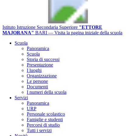
Istituto Istruzione Secondaria Superiore
"ETTORE
MAJORANA"
BARI
— Visita la pagina iniziale della scuola
Scuola
Panoramica
Scuola
Storia di successi
Presentazione
I luoghi
Organizzazione
Le persone
Documenti
I numeri della scuola
Servizi
Panoramica
URP
Personale scolastico
Famiglie e studenti
Percorsi di studio
Tutti i servizi
Novità