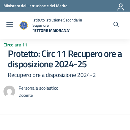
Vai ai contenuti
Vai al menu di navigazione
Vai al footer
Ministero dell'Istruzione e del Merito
Istituto Istruzione Secondaria
Superiore
"ETTORE MAJORANA"
— Visita la pagina iniziale della scuola
Circolare 11
Protetto: Circ 11 Recupero ore a
disposizione 2024-25
Recupero ore a disposizione 2024-2
Personale scolastico
Docente