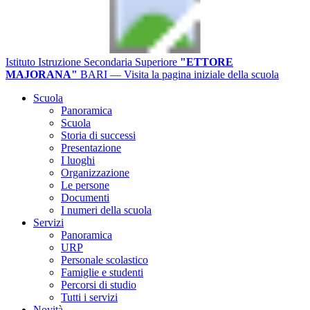
Istituto Istruzione Secondaria Superiore
"ETTORE
MAJORANA"
BARI
— Visita la pagina iniziale della scuola
Scuola
Panoramica
Scuola
Storia di successi
Presentazione
I luoghi
Organizzazione
Le persone
Documenti
I numeri della scuola
Servizi
Panoramica
URP
Personale scolastico
Famiglie e studenti
Percorsi di studio
Tutti i servizi
Novità