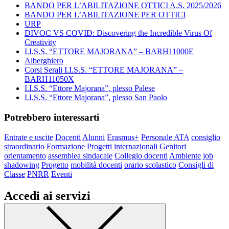
BANDO PER L’ABILITAZIONE OTTICI A.S. 2025/2026
BANDO PER L’ABILITAZIONE PER OTTICI
URP
DIVOC VS COVID: Discovering the Incredible Virus Of
Creativity
I.I.S.S. “ETTORE MAJORANA” – BARH11000E
Alberghiero
Corsi Serali I.I.S.S. “ETTORE MAJORANA” –
BARH11050X
I.I.S.S. “Ettore Majorana”, plesso Palese
I.I.S.S. “Ettore Majorana”, plesso San Paolo
Potrebbero interessarti
Entrate e uscite
Docenti
Alunni
Erasmus+
Personale ATA
consiglio
straordinario
Formazione
Progetti internazionali
Genitori
orientamento
assemblea sindacale
Collegio docenti
Ambiente
job
shadowing
Progetto
mobilità docenti
orario scolastico
Consigli di
Classe
PNRR
Eventi
Accedi ai servizi