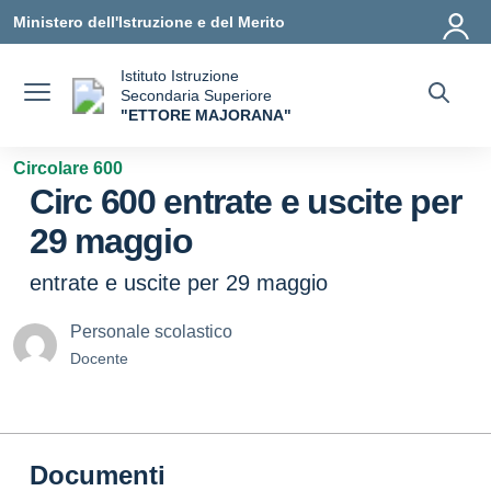
Vai ai contenuti
Vai al menu di navigazione
Vai al footer
Ministero dell'Istruzione e del Merito
Istituto Istruzione
Secondaria Superiore
"ETTORE MAJORANA"
— Visita la pagina iniziale della scuola
Circolare 600
Circ 600 entrate e uscite per
29 maggio
entrate e uscite per 29 maggio
Personale scolastico
Docente
Documenti