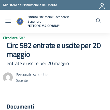
Vai ai contenuti
Vai al menu di navigazione
Vai al footer
Ministero dell'Istruzione e del Merito
Istituto Istruzione Secondaria
Superiore
"ETTORE MAJORANA"
— Visita la pagina iniziale della scuola
Circolare 582
Circ 582 entrate e uscite per 20
maggio
entrate e uscite per 20 maggio
Personale scolastico
Docente
Documenti