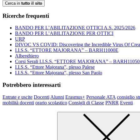
Cerca in
tutto il sito
Ricerche frequenti
BANDO PER L’ABILITAZIONE OTTICI A.S. 2025/2026
BANDO PER L’ABILITAZIONE PER OTTICI
URP
DIVOC VS COVID: Discovering the Incredible Virus Of Creat
I.I.S.S. “ETTORE MAJORANA” – BARH11000E
Alberghiero
Corsi Serali I.I.S.S. “ETTORE MAJORANA” – BARH1105
I.I.S.S. “Ettore Majorana”, plesso Palese
I.I.S.S. “Ettore Majorana”, plesso San Paolo
Potrebbero interessarti
Entrate e uscite
Docenti
Alunni
Erasmus+
Personale ATA
consiglio st
mobilità docenti
orario scolastico
Consigli di Classe
PNRR
Eventi