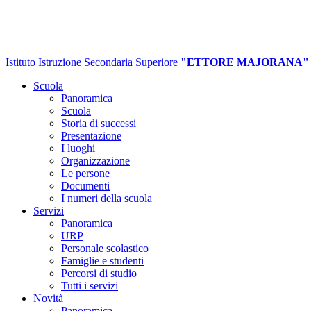
Istituto Istruzione Secondaria Superiore
"ETTORE MAJORANA"
Scuola
Panoramica
Scuola
Storia di successi
Presentazione
I luoghi
Organizzazione
Le persone
Documenti
I numeri della scuola
Servizi
Panoramica
URP
Personale scolastico
Famiglie e studenti
Percorsi di studio
Tutti i servizi
Novità
Panoramica