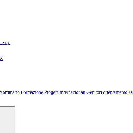
ivity
0X
raordinario
Formazione
Progetti internazionali
Genitori
orientamento
as