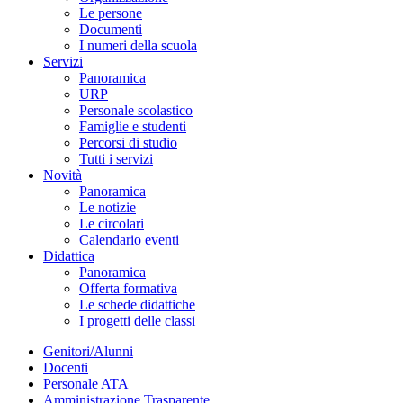
Le persone
Documenti
I numeri della scuola
Servizi
Panoramica
URP
Personale scolastico
Famiglie e studenti
Percorsi di studio
Tutti i servizi
Novità
Panoramica
Le notizie
Le circolari
Calendario eventi
Didattica
Panoramica
Offerta formativa
Le schede didattiche
I progetti delle classi
Genitori/Alunni
Docenti
Personale ATA
Amministrazione Trasparente