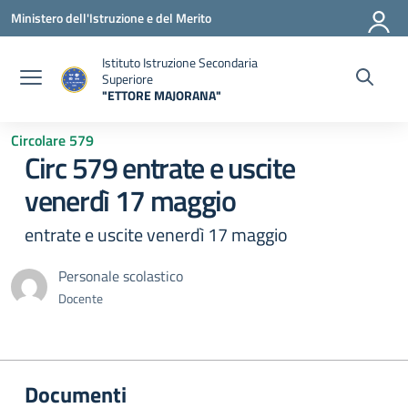
Vai ai contenuti
Vai al menu di navigazione
Vai al footer
Ministero dell'Istruzione e del Merito
Istituto Istruzione Secondaria
Superiore
"ETTORE MAJORANA"
— Visita la pagina iniziale della scuola
Circolare 579
Circ 579 entrate e uscite
venerdì 17 maggio
entrate e uscite venerdì 17 maggio
Personale scolastico
Docente
Documenti