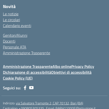
Novità
Le notizie
Le circolari
Calendario eventi
Genitori/Alunni
Docenti
Personale ATA
Amministrazione Trasparente
Amministrazione Trasparente
Albo online
Privacy Policy
Dichiarazione di accessibilità
Obiettivi di accessibilità
Cookie Policy (UE)
Seguici su:
Indirizzo:
via Salvatore Tramonte 2, CAP 70132, Bari (BA)
Centralino:
+390805305335
Email:
BARH11000E@istruzione.it